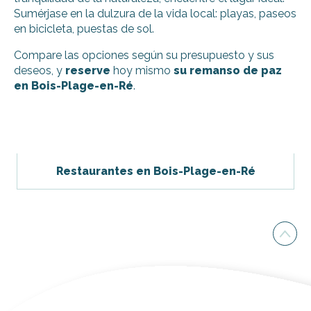
Sumérjase en la dulzura de la vida local: playas, paseos
en bicicleta, puestas de sol.
Compare las opciones según su presupuesto y sus
deseos, y
reserve
hoy mismo
su remanso de paz
en Bois-Plage-en-Ré
.
Estudio La Sardinerie
Apartamento la sardineria
Flower Camping - Les Tamarins
Restaurantes en Bois-Plage-en-Ré
Hotel La Villa
Camping APV Antioche
Camping Les Dunes
Menier Bernard - Mille Fleurs
Camping Les Varennes
Camping APV Au Val de Loire en Ré
Maison Do Ré
David Dominique
Pueblo de vacaciones Ré La Blanche