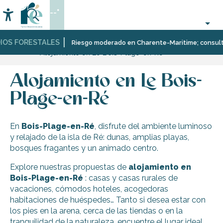
Aller
--°
au
Accessibilité
Buscar
contenu
principal
IOS FORESTALES
Página Web
Descubrir
Diez
Le
Riesgo moderado en Charente-Maritime; consulta a
Alojamiento en Le Bois-Plage-en-Ré
pueblos
Bois-
y
Plage-
paisajes
en-
Alojamiento en Le Bois-
multifacéticos
Ré
Plage-en-Ré
En
Bois-Plage-en-Ré
, disfrute del ambiente luminoso
y relajado de la isla de Ré: dunas, amplias playas,
bosques fragantes y un animado centro.
Explore nuestras propuestas de
alojamiento en
Bois-Plage-en-Ré
: casas y casas rurales de
vacaciones, cómodos hoteles, acogedoras
habitaciones de huéspedes… Tanto si desea estar con
los pies en la arena, cerca de las tiendas o en la
tranquilidad de la naturaleza, encuentre el lugar ideal.