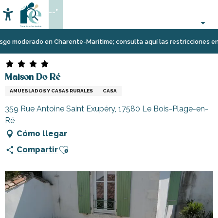
Aller
--°
au
Accessibilité
Buscar
contenu
principal
Página Web
Estancia
Alojamiento
Alquileres
Maison Do Ré
go moderado en Charente-Maritime; consulta aquí las restricciones en l
de
vacaciones
Maison Do Ré
AMUEBLADOS Y CASAS RURALES
CASA
359 Rue Antoine Saint Exupéry, 17580 Le Bois-Plage-en-
Ré
Cómo llegar
Ajouter aux favoris
Compartir