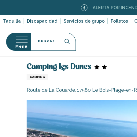
Aller
ALERTA POR INCENDIOS FORE
au
contenu
Taquilla
Discapacidad
Servicios de grupo
Folletos
C
principal
Buscar
Menú
Página Web
Estancia
Alojamiento
Campings
so
Camping Les Dunes
CAMPING
Route de La Couarde, 17580 Le Bois-Plage-en-
-en-Ré
Bois-Plage-en-
nt-Clément-
leines
Couarde-sur-