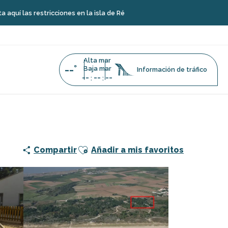
stricciones en la isla de Ré
Alta mar
--°
Baja mar
Información de tráfico
--
--
--
:
:
Ajouter aux favoris
Compartir
Añadir a mis favoritos