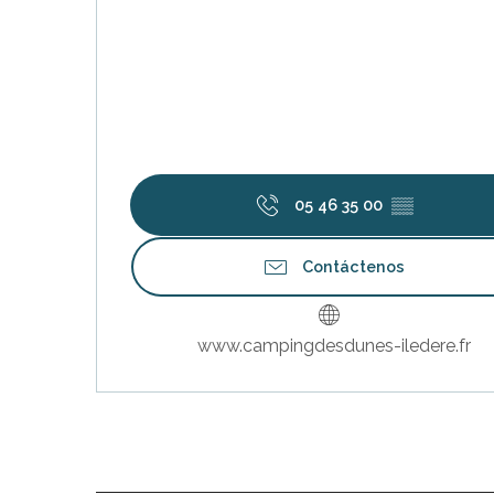
05 46 35 00
▒▒
Contáctenos
www.campingdesdunes-iledere.fr
nas
 Ré: