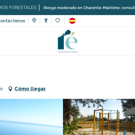
STALES
Riesgo moderado en Charente-Maritime; consulta aquí las re
ontáctenos
Accessibilité
Voir les favoris
Camping Les Dunes
Ré
Cómo llegar