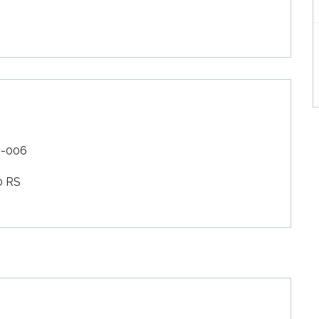
4-006
0 RS
e