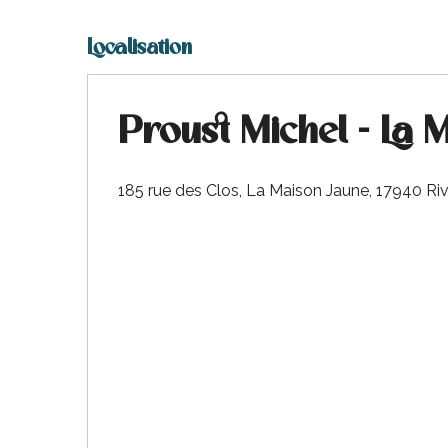
Localisation
Proust Michel - La 
185 rue des Clos, La Maison Jaune, 17940 R
s
ns