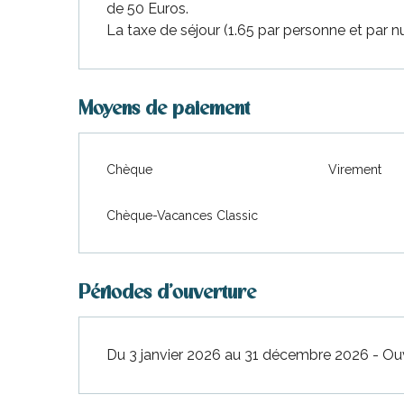
de 50 Euros.
La taxe de séjour (1.65 par personne et par nui
Du
4 juillet 2026
au
10 juillet 2026
Du
11 juillet 2026
au
31 juillet 2026
Moyens de paiement
Du
22 août 2026
au
28 août 2026
Chèque
Virement
Du
29 août 2026
au
2 octobre 2026
Chèque-Vacances Classic
Du
3 octobre 2026
au
16 octobre 2026
Du
17 octobre 2026
au
30 octobre 2026
Périodes d'ouverture
Du
31 octobre 2026
au
18 décembre 202
Du 3 janvier 2026 au 31 décembre 2026 - Ouv
Du
19 décembre 2026
au
2 janvier 2027