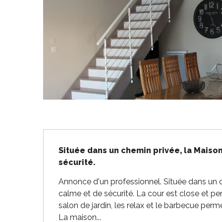
-en-Ré
Bois-Plage-en-
nt-Clément-
Description
aleines
Située dans un chemin privée, la Maison
Couarde-sur-
sécurité.
Flotte
Annonce d'un professionnel. Située dans un c
 Portes-en-Ré
calme et de sécurité. La cour est close et per
x
salon de jardin, les relax et le barbecue perme
edoux-Plage
La maison...