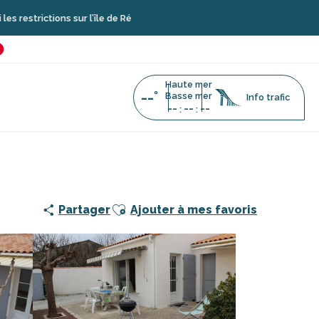
ons sur l’île de Ré
é
favoris
Haute mer
--°
Basse mer
Info trafic
--
--
--
:
:
l - La Maison Jaune
Ajouter aux favoris
Partager
Ajouter à mes favoris