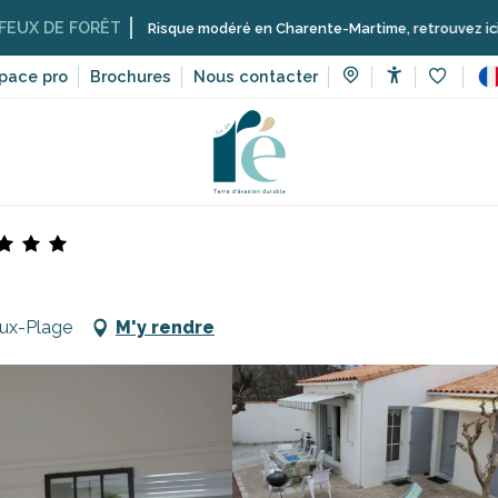
FORÊT
Risque modéré en Charente-Martime, retrouvez ici les restricti
pace pro
Brochures
Nous contacter
Accessibilit
Voir les 
Locations meublées de tourisme sur l’île de Ré
Proust Miche
oux-Plage
M'y rendre