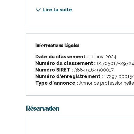
nt-Martin-de-Ré
Lire la suite
nte-Marie-de-Ré
Informations légales
Informations légales
Date du classement :
11 janv. 2024
Numéro du classement :
01705017-2972
Numéro SIRET :
38849164900017
Numéro d'enregistrement :
17297 00015
Type d'annonce :
Annonce professionnell
Réservation