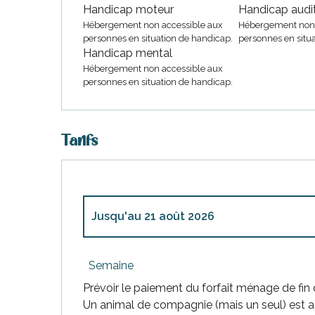
urnables
Handicap moteur
Handicap audit
Hébergement non accessible aux
Hébergement non 
personnes en situation de handicap.
personnes en situ
Handicap mental
Hébergement non accessible aux
personnes en situation de handicap.
Tarifs
erver
ne
site
idée
Jusqu'au
21 août 2026
Du
3 janvier 2026
au
3 avril 2026
Semaine
Prévoir le paiement du forfait ménage de fin d
Du
4 avril 2026
au
3 juillet 2026
Un animal de compagnie (mais un seul) est a