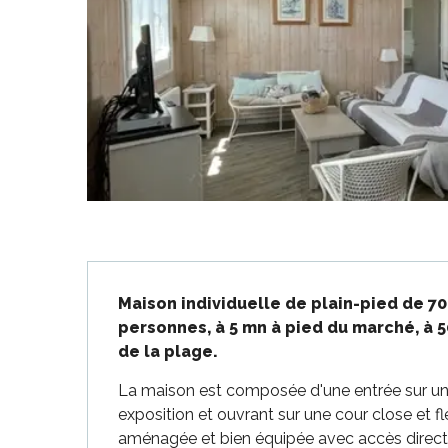
-en-Ré
Bois-Plage-en-
nt-Clément-
Description
aleines
Maison individuelle de plain-pied de 70
Couarde-sur-
personnes, à 5 mn à pied du marché, à 5
de la plage.
Flotte
 Portes-en-Ré
La maison est composée d'une entrée sur une p
x
exposition et ouvrant sur une cour close et fl
edoux-Plage
aménagée et bien équipée avec accès direct su