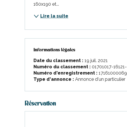
nt-Martin-de-Ré
160x190 et...
nte-Marie-de-Ré
Lire la suite
Informations légales
Informations légales
Date du classement :
19 juil. 2021
Numéro du classement :
01701017-16121
Numéro d'enregistrement :
17161000069
Type d'annonce :
Annonce d'un particulier
Réservation