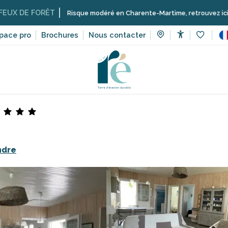
ORÊT
Risque modéré en Charente-Martime, retrouvez ici les restrictio
pace pro
Brochures
Nous contacter
Accessibilit
Voir les 
Locations meublées de tourisme sur l’île de Ré
Le refuge rét
ndre