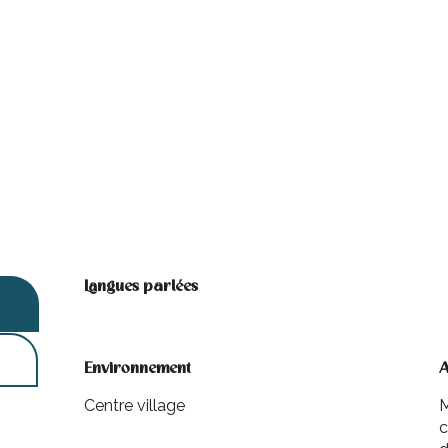
26
Langues parlées
Langues parlées
Environnement
Environnement
A
A
Centre village
M
c