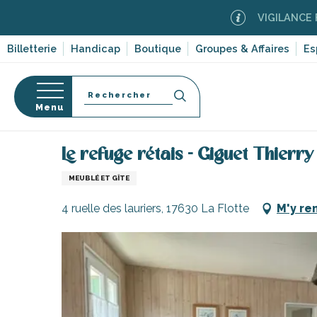
Aller
VIGILANCE FEUX DE F
au
contenu
Billetterie
Handicap
Boutique
Groupes & Affaires
Es
principal
Recherche
Menu
Accueil
Séjourner sur l’île de Ré
Hébergements
Le refuge rétais - Giguet Thierry
s
MEUBLÉ ET GÎTE
4 ruelle des lauriers, 17630 La Flotte
M'y re