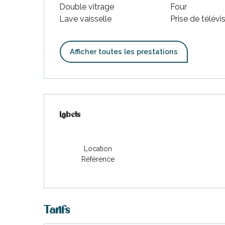
Double vitrage
Four
Lave vaisselle
Prise de télévi
Afficher toutes les prestations
Offres de prestations
Labels
Labels
Location
Référence
Tarifs