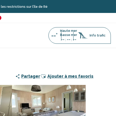
ns sur l’île de Ré
é
favoris
Haute mer
--°
Basse mer
Info trafic
--
--
--
:
:
ais - Giguet Thierry
Ajouter aux favoris
Partager
Ajouter à mes favoris