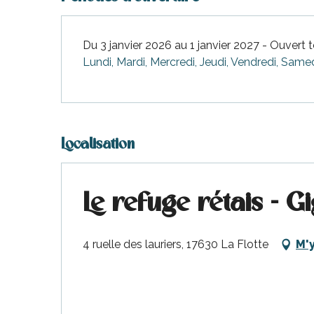
Du
16 mai 2026
au
22 mai 2026
Du 3 janvier 2026 au 1 janvier 2027 - Ouvert t
Lundi, Mardi, Mercredi, Jeudi, Vendredi, Same
Du
23 mai 2026
au
29 mai 2026
Du
30 mai 2026
au
19 juin 2026
Localisation
Du
20 juin 2026
au
26 juin 2026
Du
27 juin 2026
au
3 juillet 2026
Le refuge rétais - G
Du
4 juillet 2026
au
10 juillet 2026
4 ruelle des lauriers, 17630 La Flotte
M'
Du
11 juillet 2026
au
17 juillet 2026
Du
15 août 2026
au
21 août 2026