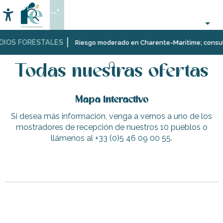
Aller
--°
au
Accessibilité
Buscar
contenu
principal
DIOS FORESTALES
Página Web
Todas nuestras ofertas
Riesgo moderado en Charente-Maritime; consulta 
Todas nuestras ofertas
Mapa interactivo
Si desea más información, venga a vernos a uno de los
mostradores de recepción de nuestros 10 pueblos o
llámenos al +33 (0)5 46 09 00 55.
El mercado de La Flotte
El Fort La Prée - Turismo de negocios
Villa Phénix
Escala en la isla de Aix con visita guiada del Fuerte Boyar
Aoré: una explotación de algas que merece la pena visitar