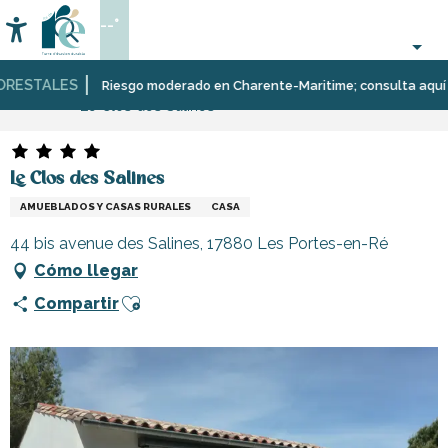
Aller
--°
au
Accessibilité
Buscar
contenu
principal
ESTALES
Página Web
Estancia
Alojamiento
Alquileres
Riesgo moderado en Charente-Maritime; consulta aquí las re
Le Clos des Salines
de
vacaciones
Le Clos des Salines
AMUEBLADOS Y CASAS RURALES
CASA
44 bis avenue des Salines, 17880 Les Portes-en-Ré
Cómo llegar
Ajouter aux favoris
Compartir