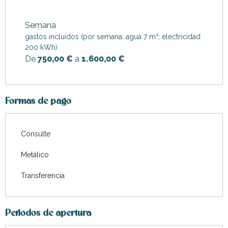
Desde
1 enero 2026
hasta
30
junio 2026
Semana
gastos incluidos (por semana: agua 7 m³; electricidad
Desde
1 septiembre
2026
hasta
31 diciembre 2026
200 kWh)
De
750,00 €
a
1.600,00 €
Formas de pago
Consulte
Metálico
Transferencia
Periodos de apertura