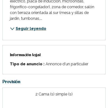
eléctrico, placa de inducción, microondas, 
frigorífico-congelador), zona de comedor, salón 
con terraza orientada al sur (mesa y sillas de 
jardín, tumbonas,...
Seguir leyendo
Información legal
Información legal
Tipo de anuncio :
Annonce d'un particulier
Provisión
2 Cama (s) simple (s)