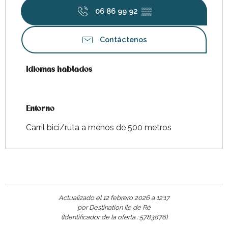
06 86 99 92
▒▒
Contáctenos
Idiomas hablados
Idiomas hablados
Entorno
Entorno
Carril bici/ruta a menos de 500 metros
Actualizado el 12 febrero 2026 a 12:17
por Destination Ile de Ré
(Identificador de la oferta :
5783876
)