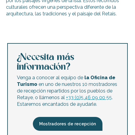
por los paisajes vírgenes de la isla. Estos recorridos
culturales ofrecen una perspectiva diferente de la
arquitectura, las tradiciones y el paisaje del Retais.
Visita guiada a Saint-Martin-de-Ré: las fortificaciones de 
Visita guiada de Saint-Clément-des-Baleines
Visitar17 - Visita guiada con trajes de época para descubrir
Visita guiada "En bicicleta por La Flotte"
¿Necesita más
Visita guiada en bicicleta «La isla de Ré, tierra de natur
información?
Visita guiada de Les Portes en Ré
Visita guiada de Saint-Martin de Ré: las fortificaciones de
Venga a conocer al equipo de
la Oficina de
Visita guiada - el puerto y su flota de veleros tradicionales
Turismo
en uno de nuestros 10 mostradores
Visita guiada de Ars-en-Ré
de recepción repartidos por los pueblos de
Visita guiada por La Flotte
Retaye, o llámenos al
+33 (0)5 46 09 00 55
.
Visita guiada de Saint-Martin de Ré: tras las huellas de los
Estaremos encantados de ayudarle.
Visita guiada en bicicleta por el puente y las fortificacio
Mostradores de recepción