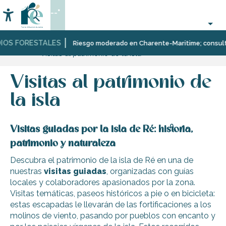
Aller
--°
au
Accessibilité
Buscar
contenu
principal
IOS FORESTALES
Página Web
Organización
Visitas
Riesgo moderado en Charente-Maritime; consulta a
Visitas al patrimonio de la isla
–
guiadas
Actividades
y
y
a
Visitas al patrimonio de
Ocio
la
naturaleza
la isla
Visitas guiadas por la isla de Ré: historia,
patrimonio y naturaleza
Descubra el patrimonio de la isla de Ré en una de
nuestras
visitas guiadas
, organizadas con guías
locales y colaboradores apasionados por la zona.
Visitas temáticas, paseos históricos a pie o en bicicleta:
estas escapadas le llevarán de las fortificaciones a los
molinos de viento, pasando por pueblos con encanto y