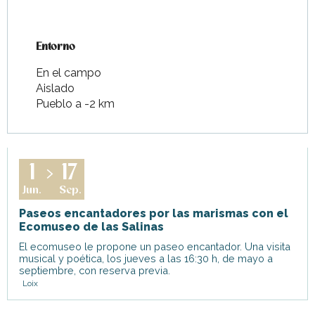
Entorno
Entorno
En el campo
Aislado
Pueblo a -2 km
1
17
Jun.
Sep.
Paseos encantadores por las marismas con el
Ecomuseo de las Salinas
El ecomuseo le propone un paseo encantador. Una visita
musical y poética, los jueves a las 16:30 h, de mayo a
septiembre, con reserva previa.
Loix