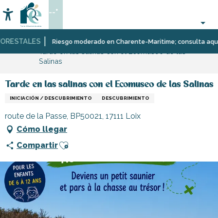
Aller
--°
au
Accessibilité
Buscar
contenu
principal
RESTALES
Página Web
Organización
Riesgo moderado en Charente-Maritime; consulta aquí las 
Tarde en las salinas con el Ecomuseo de las
–
Salinas
Actividades
y
Ocio
Tarde en las salinas con el Ecomuseo de las Salinas
INICIACIÓN / DESCUBRIMIENTO
DESCUBRIMIENTO
route de la Passe, BP50021, 17111 Loix
Cómo llegar
Ajouter aux favoris
Compartir