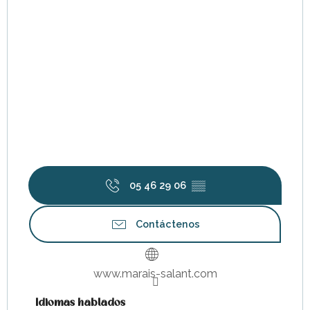
05 46 29 06
▒▒
Contáctenos
www.marais-salant.com
Idiomas hablados
Idiomas hablados