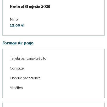
Desde
Hasta el
1 julio 2026
31 agosto 2026
hasta
31 agosto 2026
Niño
12,00 €
Formas de pago
Tarjeta bancaria/crédito
Consulte
Cheque Vacaciones
Metálico