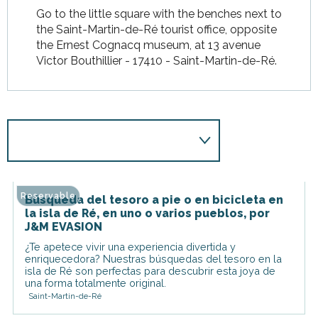
Go to the little square with the benches next to
the Saint-Martin-de-Ré tourist office, opposite
the Ernest Cognacq museum, at 13 avenue
Victor Bouthillier - 17410 - Saint-Martin-de-Ré.
Reservable
Búsqueda del tesoro a pie o en bicicleta en
la isla de Ré, en uno o varios pueblos, por
J&M EVASION
¿Te apetece vivir una experiencia divertida y
enriquecedora? Nuestras búsquedas del tesoro en la
isla de Ré son perfectas para descubrir esta joya de
una forma totalmente original.
Saint-Martin-de-Ré