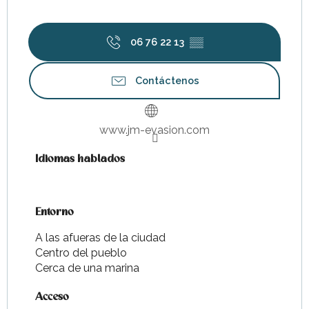
06 76 22 13
▒▒
Contáctenos
www.jm-evasion.com
Idiomas hablados
Idiomas hablados
Entorno
Entorno
A las afueras de la ciudad
Centro del pueblo
Cerca de una marina
Acceso
Acceso