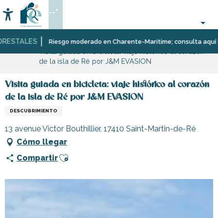
Aller
--°
au
Accessibilité
Buscar
contenu
principal
STALES
Página Web
Organización
Riesgo moderado en Charente-Maritime; consulta aquí las re
Visita guiada en bicicleta: viaje histórico al corazón
–
de la isla de Ré por J&M EVASION
Actividades
y
Ocio
Visita guiada en bicicleta: viaje histórico al corazón
de la isla de Ré por J&M EVASION
DESCUBRIMIENTO
13 avenue Victor Bouthillier, 17410 Saint-Martin-de-Ré
Cómo llegar
Ajouter aux favoris
Compartir