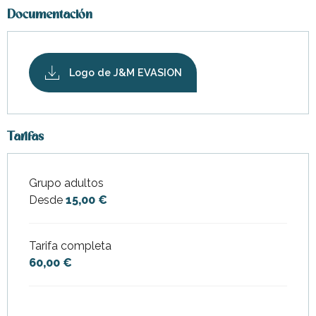
Documentación
Logo de J&M EVASION
Tarifas
Grupo adultos
Tarifas 2026
Desde
15,00 €
Tarifa completa
60,00 €