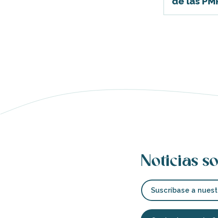
de las PM
nas
 Ré:
ento
Noticias so
Suscríbase a nuest