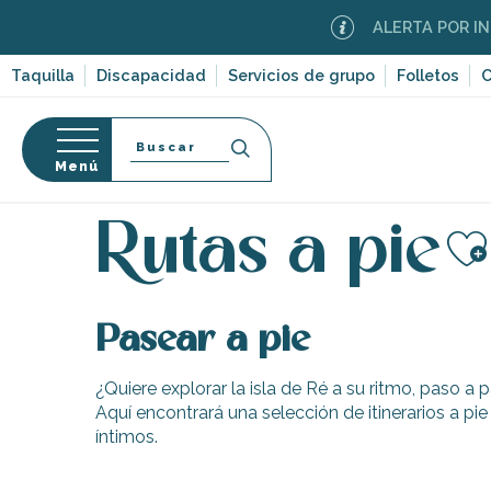
Aller
ALERTA POR INCEN
au
contenu
Taquilla
Discapacidad
Servicios de grupo
Folletos
C
principal
Buscar
Menú
Página Web
Organización – Actividades y Ocio
I
so
Rutas a pie
Aj
Pasear a pie
-en-Ré
Bois-Plage-en-
¿Quiere explorar la isla de Ré a su ritmo, paso 
Aquí encontrará una selección de itinerarios a pie
nt-Clément-
íntimos.
leines
Couarde-sur-