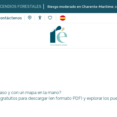
DIOS FORESTALES
Riesgo moderado en Charente-Maritime; consulta 
ontáctenos
Accessibilité
Voir les favoris
tinerarios, paseos y excursiones
Circuitos para descargar
Ru
outer aux favoris
a paso y con un mapa en la mano?
 gratuitos para descargar (en formato PDF) y explorar los pueb