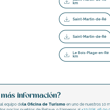
km
Saint-Martin-de-Ré
Saint-Martin-de-Ré
Le Bois-Plage-en-Ré 
km
a más información?
al equipo de
la Oficina de Turismo
en uno de nuestros 10 
dos por los pueblos de Retaye, o llámenos al
+33 (0)5 46 09 