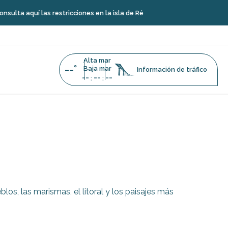
aquí las restricciones en la isla de Ré
Alta mar
--°
Baja mar
Información de tráfico
--
--
--
:
:
tas a pie
los, las marismas, el litoral y los paisajes más