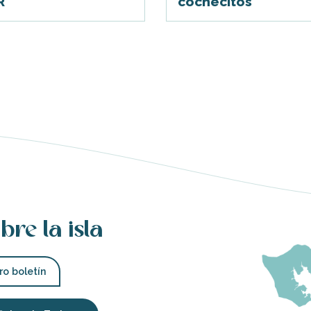
R
cochecitos
bre la isla
ro boletín