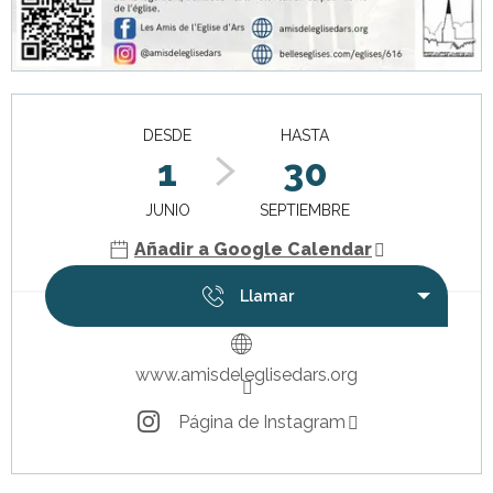
Horarios y datos de contacto
DESDE
HASTA
1
30
JUNIO
SEPTIEMBRE
Añadir a Google Calendar
Llamar
www.amisdeleglisedars.org
Página de Instagram