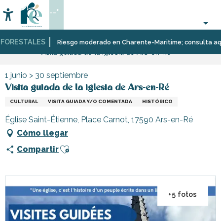
Aller
--°
au
Accessibilité
Buscar
contenu
principal
ORESTALES
Página Web
Organización
Eventos
Riesgo moderado en Charente-Maritime; consulta aquí las
Visita guiada de la iglesia de Ars-en-Ré
–
Actividades
y
1 junio > 30 septiembre
Ocio
Visita guiada de la iglesia de Ars-en-Ré
CULTURAL
VISITA GUIADA Y/O COMENTADA
HISTÓRICO
Église Saint-Étienne, Place Carnot, 17590 Ars-en-Ré
Cómo llegar
Ajouter aux favoris
Compartir
+5 fotos