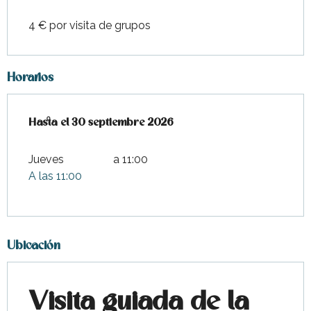
4 € por visita de grupos
Horarios
Del
Hasta el
1 junio 2026
30 septiembre 2026
al
30 septiembre 2026
Jueves
a 11:00
A las 11:00
Ubicación
Visita guiada de la