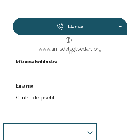
Llamar
www.amisdeleglisedars.org
Idiomas hablados
Idiomas hablados
Entorno
Entorno
Centro del pueblo