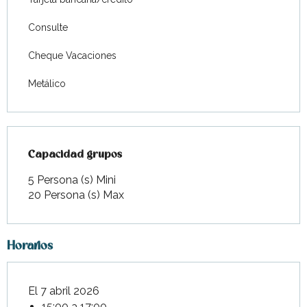
Consulte
Cheque Vacaciones
Metálico
Capacidad grupos
Capacidad grupos
5 Persona (s) Mini
20 Persona (s) Max
Horarios
El 7 abril 2026
15:00 a 17:00