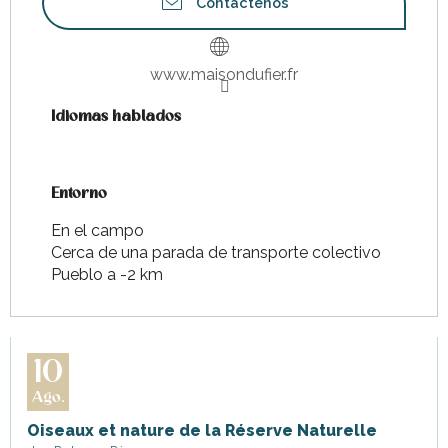
Contáctenos
www.maisondufier.fr
Idiomas hablados
Idiomas hablados
Entorno
Entorno
En el campo
Cerca de una parada de transporte colectivo
Pueblo a -2 km
10
Ago.
Oiseaux et nature de la Réserve Naturelle