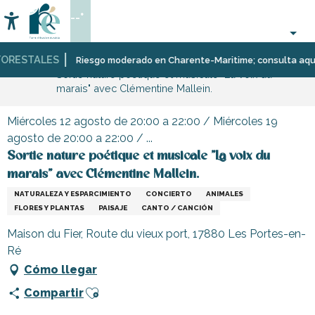
Aller
--°
au
Accessibilité
Buscar
contenu
principal
RESTALES
Página Web
Organización
Eventos
Riesgo moderado en Charente-Maritime; consulta aquí las 
Sortie nature poétique et musicale "La voix du
–
marais" avec Clémentine Mallein.
Actividades
y
Ocio
Miércoles 12 agosto de 20:00 a 22:00 / Miércoles 19
agosto de 20:00 a 22:00 / ...
Sortie nature poétique et musicale "La voix du
marais" avec Clémentine Mallein.
NATURALEZA Y ESPARCIMIENTO
CONCIERTO
ANIMALES
FLORES Y PLANTAS
PAISAJE
CANTO / CANCIÓN
Maison du Fier, Route du vieux port, 17880 Les Portes-en-
Ré
Cómo llegar
Ajouter aux favoris
Compartir