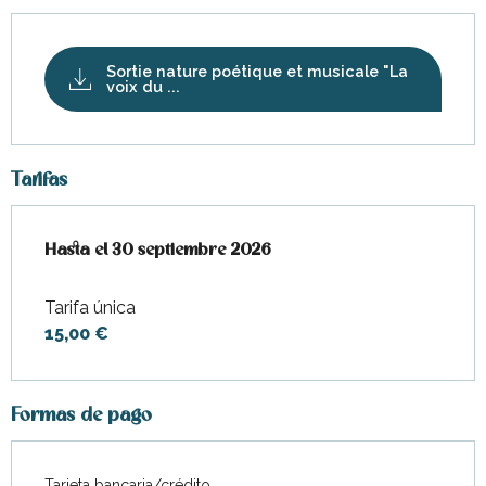
Sortie nature poétique et musicale "La
voix du ...
Tarifas
Desde
Hasta el
1 abril 2026
30 septiembre 2026
hasta
30 septiembre 2026
Tarifa única
15,00 €
Formas de pago
Tarjeta bancaria/crédito