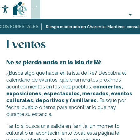
Aller
--°
au
Accessibilité
Buscar
contenu
principal
IOS FORESTALES
Página Web
Organización
Eventos
Riesgo moderado en Charente-Maritime; consulta a
–
Actividades
Eventos
y
Ocio
No se pierda nada en la isla de Ré
¿Busca algo que hacer en la isla de Ré? Descubra el
calendario de eventos, que enumera los próximos
acontecimientos en los diez pueblos:
conciertos,
exposiciones, espectáculos, mercados, eventos
culturales, deportivos y familiares.
Busque por
fecha, pueblo o tema para encontrar lo que hay
durante su estancia.
Tanto si busca una salida en familia, un momento
cultural o un acontecimiento local, esta página le
permitirá planificar sus días con precisión.