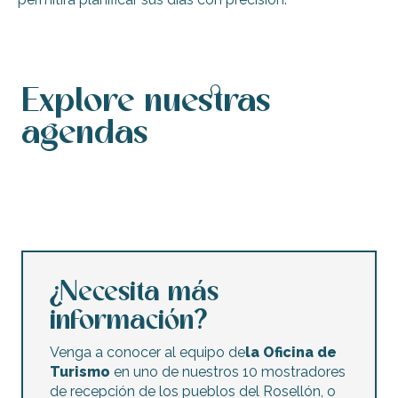
Explore nuestras
agendas
Calendario de actos
Agenda de este fin de semana
Calendario de actos accesibles
Agenda de esta semana
Conciertos y festivales
Los mercados nocturnos
Mercadillos y ventas de garaje
Actividades infantiles
¿Necesita más
información?
Venga a conocer al equipo de
la Oficina de
Turismo
en uno de nuestros 10 mostradores
de recepción de los pueblos del Rosellón, o