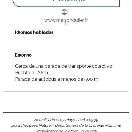
www.maisondufier.fr
Idiomas hablados
Idiomas hablados
Entorno
Entorno
Cerca de una parada de transporte colectivo
Pueblo a -2 km
Parada de autobús a menos de 500 m
Actualizado el 07 mayo 2026 a 09:39
por Echappées Nature / Département de la Charente-Maritime
(Identificador de la oferta :
7093270
)