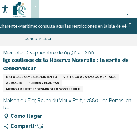
Aller
--°
au
Accessibilité
Buscar
contenu
principal
Página Web
Organización
Eventos
nte-Maritime; consulta aquí las restricciones en la isla de Ré
Les coulisses de la Réserve Naturelle : la sortie du
–
conservateur
Actividades
y
Ocio
Miércoles 2 septiembre de 09:30 a 12:00
Les coulisses de la Réserve Naturelle : la sortie du
conservateur
NATURALEZA Y ESPARCIMIENTO
VISITA GUIADA Y/O COMENTADA
ANIMALES
FLORES Y PLANTAS
MEDIO AMBIENTE/DESARROLLO SOSTENIBLE
Maison du Fier, Route du Vieux Port, 17880 Les Portes-en-
Ré
Cómo llegar
Ajouter aux favoris
Compartir