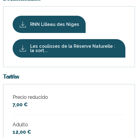
RNN Lilleau des Niges
Les coulisses de la Réserve Naturelle :
la sort...
Tarifas
Precio reducido
Tarifas 2026
7,00 €
Adulto
12,00 €