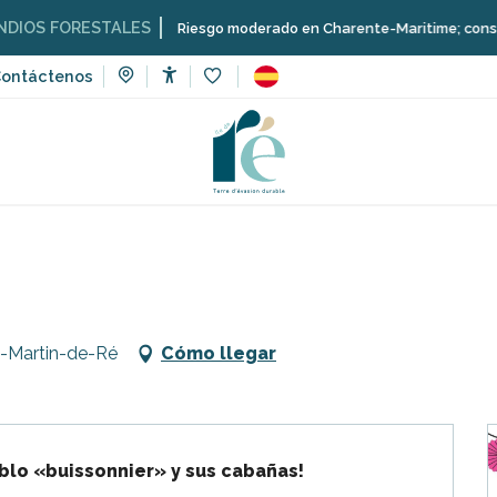
 FORESTALES
Riesgo moderado en Charente-Maritime; consulta aquí 
ontáctenos
Accessibilité
Voir les favoris
ventos
Fiesta de San Martín
nt-Martin-de-Ré
Cómo llegar
ueblo «buissonnier» y sus cabañas!