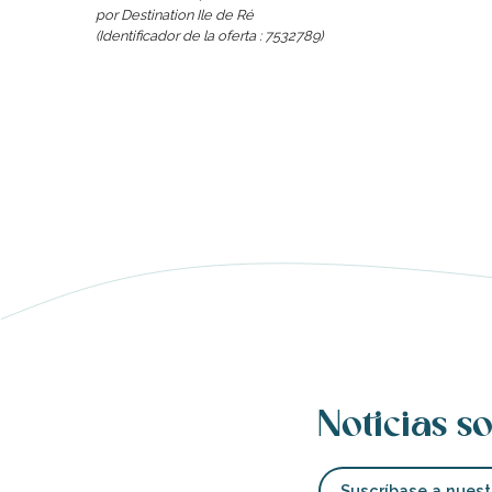
por Destination Ile de Ré
(Identificador de la oferta :
7532789
)
nas
 Ré:
ento
Noticias so
Suscríbase a nuest