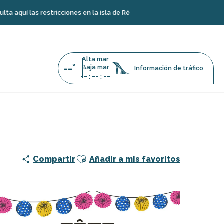
las restricciones en la isla de Ré
Alta mar
--°
Baja mar
Información de tráfico
--
--
--
:
:
Ajouter aux favoris
Compartir
Añadir a mis favoritos