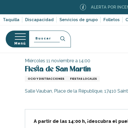
Aller
ALERTA POR INCENDIOS
au
contenu
Taquilla
Discapacidad
Servicios de grupo
Folletos
C
principal
Buscar
Menú
Página Web
Organización – Actividades y Ocio
E
so
Miércoles 11 noviembre a 14:00
Fiesta de San Martín
OCIO Y DISTRACCIONES
FIESTAS LOCALES
-en-Ré
Salle Vauban, Place de la République, 17410 Sai
Bois-Plage-en-
nt-Clément-
Descripción
leines
A partir de las 14:00 h, ¡descubra el p
Couarde-sur-