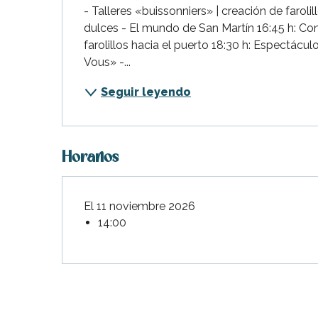
- Talleres «buissonniers» | creación de farolill
Flotte
dulces - El mundo de San Martín 16:45 h: Conci
 Portes-en-Ré
farolillos hacia el puerto 18:30 h: Espectácul
x
Vous» -...
edoux-Plage
Seguir leyendo
nt-Martin-de-Ré
nte-Marie-de-Ré
Horarios
El 11 noviembre 2026
14:00