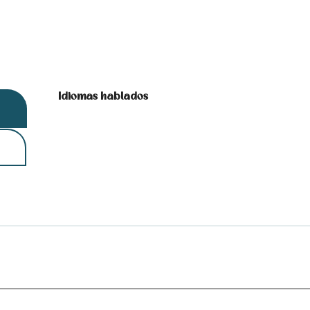
Idiomas hablados
Idiomas hablados