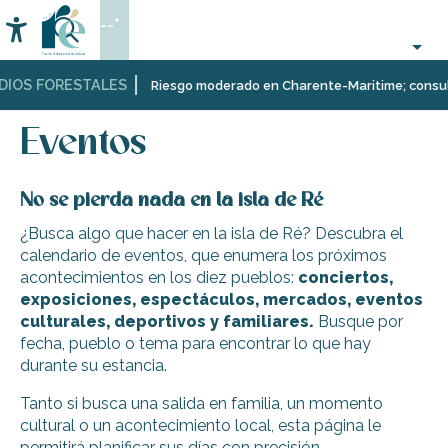
Aller
--°
au
Accessibilité
Buscar
contenu
principal
IOS FORESTALES
Página Web
Organización
Eventos
Riesgo moderado en Charente-Maritime; consulta 
–
Actividades
Eventos
y
Ocio
No se pierda nada en la isla de Ré
¿Busca algo que hacer en la isla de Ré? Descubra el
calendario de eventos, que enumera los próximos
acontecimientos en los diez pueblos:
conciertos,
exposiciones, espectáculos, mercados, eventos
culturales, deportivos y familiares.
Busque por
fecha, pueblo o tema para encontrar lo que hay
durante su estancia.
Tanto si busca una salida en familia, un momento
cultural o un acontecimiento local, esta página le
permitirá planificar sus días con precisión.