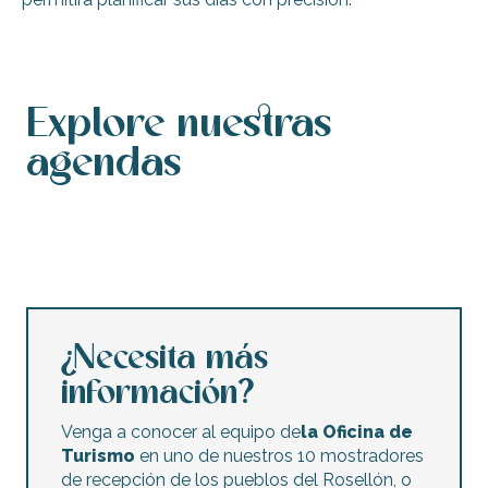
Explore nuestras
agendas
Calendario de actos
Agenda de este fin de semana
Calendario de actos accesibles
Agenda de esta semana
Conciertos y festivales
Los mercados nocturnos
Mercadillos y ventas de garaje
Actividades infantiles
¿Necesita más
información?
Venga a conocer al equipo de
la Oficina de
Turismo
en uno de nuestros 10 mostradores
de recepción de los pueblos del Rosellón, o