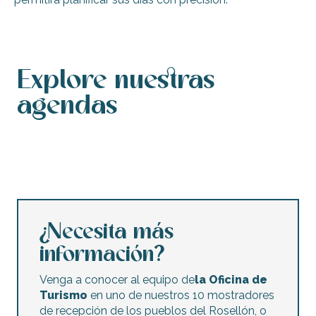
Explore nuestras
agendas
Calendario de actos
Agenda de este fin de semana
Calendario de actos accesibles
Agenda de esta semana
Conciertos y festivales
Los mercados nocturnos
Mercadillos y ventas de garaje
Actividades infantiles
¿Necesita más
información?
Venga a conocer al equipo de
la Oficina de
Turismo
en uno de nuestros 10 mostradores
de recepción de los pueblos del Rosellón, o