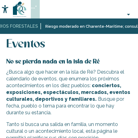
Aller
--°
au
Accessibilité
Buscar
contenu
principal
IOS FORESTALES
Página Web
Organización
Eventos
Riesgo moderado en Charente-Maritime; consulta a
–
Actividades
Eventos
y
Ocio
No se pierda nada en la isla de Ré
¿Busca algo que hacer en la isla de Ré? Descubra el
calendario de eventos, que enumera los próximos
acontecimientos en los diez pueblos:
conciertos,
exposiciones, espectáculos, mercados, eventos
culturales, deportivos y familiares.
Busque por
fecha, pueblo o tema para encontrar lo que hay
durante su estancia.
Tanto si busca una salida en familia, un momento
cultural o un acontecimiento local, esta página le
permitirá planificar sus días con precisión.