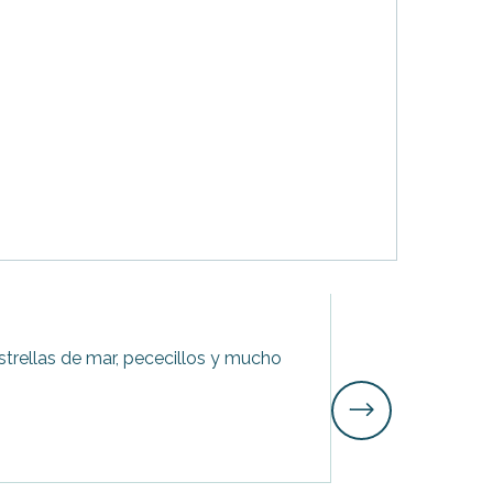
7
estrellas de mar, pececillos y mucho
Ago.
Sortie « Soir 
Descubra la fauna,
Loix