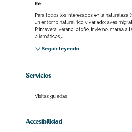
Ré
Flotte
Para todos los interesados en la naturaleza (f
 Portes-en-Ré
un entorno natural rico y variado: aves migrato
x
Primavera, verano, otoño, invierno, marea alt
edoux-Plage
prismáticos,...
nt-Martin-de-Ré
nte-Marie-de-Ré
Seguir leyendo
Servicios
Visitas guiadas
Accesibilidad