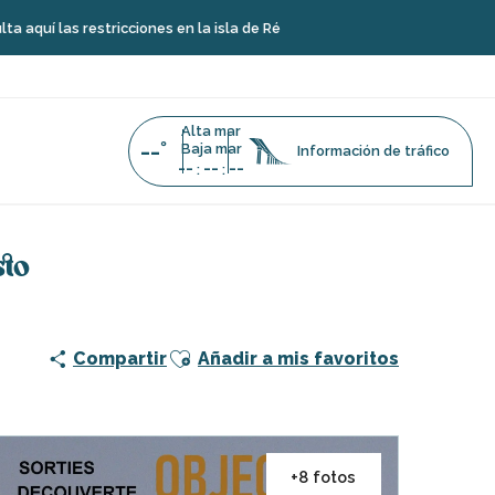
 restricciones en la isla de Ré
Alta mar
--°
Baja mar
Información de tráfico
--
--
--
:
:
-en-Ré - 12 de agosto
sto
Ajouter aux favoris
Compartir
Añadir a mis favoritos
+8 fotos