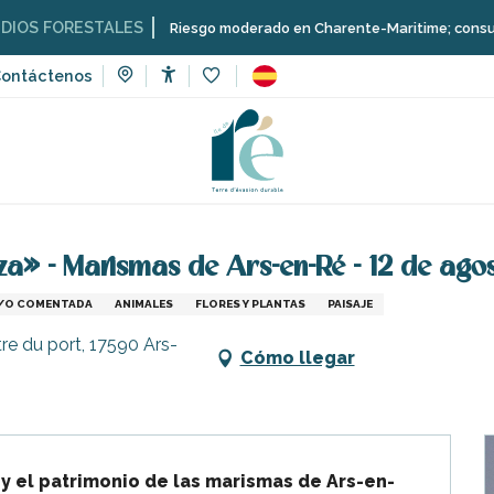
ORESTALES
Riesgo moderado en Charente-Maritime; consulta aquí las
ontáctenos
Accessibilité
Voir les favoris
ventos
Excursión «Noche en la naturaleza» - Marismas de Ars
za» - Marismas de Ars-en-Ré - 12 de ago
 Y/O COMENTADA
ANIMALES
FLORES Y PLANTAS
PAISAJE
tre du port, 17590 Ars-
Cómo llegar
s y el patrimonio de las marismas de Ars-en-