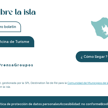
bre la isla
ro boletín
ficina de Turisme
¿ Cómo llegar ?
Prensa
Groupos
é, gestionada por la SPL Destination Île de Ré para la
Comunidad de Municipios de la
 la isla.
ítica de protección de datos personales
Accesibilidad: no conforme
Ecod