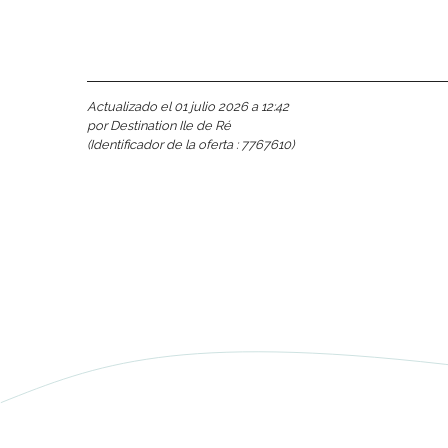
nas
 Ré:
ento
Actualizado el 01 julio 2026 a 12:42
por Destination Ile de Ré
(Identificador de la oferta :
7767610
)