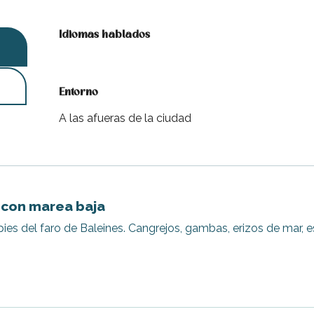
Idiomas hablados
Idiomas hablados
Entorno
Entorno
A las afueras de la ciudad
i con marea baja
 pies del faro de Baleines. Cangrejos, gambas, erizos de mar, 