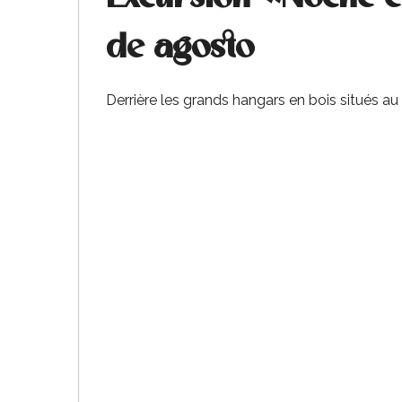
de agosto
Derrière les grands hangars en bois situés a
ble