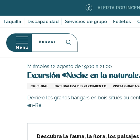
Aller
ALERTA POR INCENDIOS F
au
contenu
Taquilla
Discapacidad
Servicios de grupo
Folletos
C
principal
Buscar
Menú
Página Web
Organización – Actividades y Ocio
E
so
Miércoles 12 agosto de 19:00 a 21:00
Excursión «Noche en la naturale
CULTURAL
NATURALEZA Y ESPARCIMIENTO
VISITA GUIADA
Derrière les grands hangars en bois situés au cen
-en-Ré
en-Ré
Bois-Plage-en-
nt-Clément-
leines
Descripción
Couarde-sur-
Descubra la fauna, la flora, los paisaje