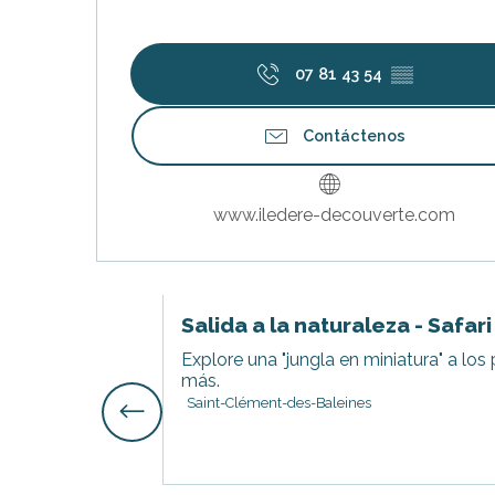
07 81 43 54
▒▒
Contáctenos
www.iledere-decouverte.com
Salida a la naturaleza - Safar
Explore una "jungla en miniatura" a los
más.
Saint-Clément-des-Baleines