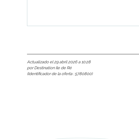
Actualizado el 29 abril 2026 a 10:28
por Destination Ile de Ré
(Identificador de la oferta :
5780800
)
nas
 Ré:
ento