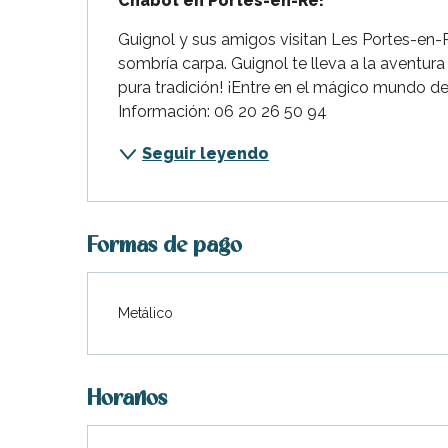
Chabot en Portes-en-Ré!
Flotte
Guignol y sus amigos visitan Les Portes-en-R
 Portes-en-Ré
sombría carpa. Guignol te lleva a la aventur
x
pura tradición! ¡Entre en el mágico mundo de
edoux-Plage
Información: 06 20 26 50 94
nt-Martin-de-Ré
Seguir leyendo
nte-Marie-de-Ré
Formas de pago
Metálico
Horarios
indible