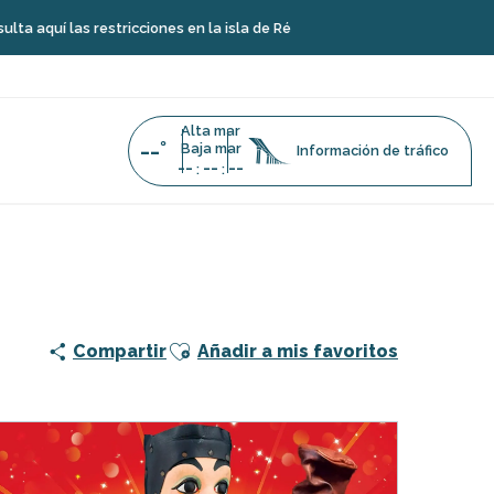
í las restricciones en la isla de Ré
Alta mar
--°
Baja mar
Información de tráfico
--
--
--
:
:
Ajouter aux favoris
Compartir
Añadir a mis favoritos