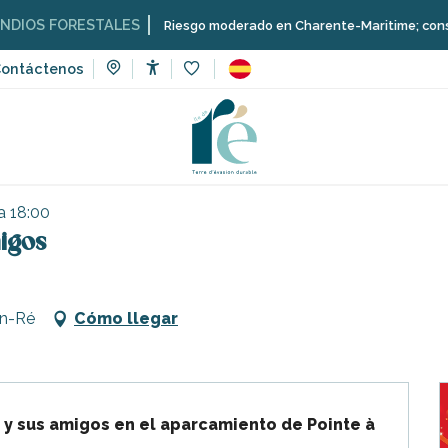
S FORESTALES
Riesgo moderado en Charente-Maritime; consulta aqu
ontáctenos
Accessibilité
Voir les favoris
ventos
Espectáculo de Guignol y sus amigos
a 18:00
igos
en-Ré
Cómo llegar
 y sus amigos en el aparcamiento de Pointe à 