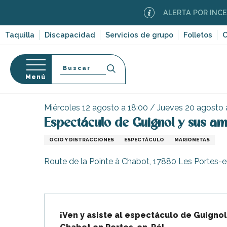
Aller
ALERTA POR INCENDIO
au
contenu
Taquilla
Discapacidad
Servicios de grupo
Folletos
C
principal
Buscar
Menú
Página Web
Organización – Actividades y Ocio
E
so
Miércoles 12 agosto a 18:00 / Jueves 20 agosto 
Espectáculo de Guignol y sus am
OCIO Y DISTRACCIONES
ESPECTÁCULO
MARIONETAS
-en-Ré
Route de la Pointe à Chabot, 17880 Les Portes-
Bois-Plage-en-
nt-Clément-
Descripción
leines
¡Ven y asiste al espectáculo de Guignol
Couarde-sur-