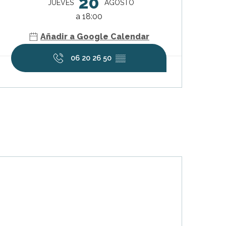
20
JUEVES
AGOSTO
a 18:00
Añadir a Google Calendar
06 20 26 50
▒▒