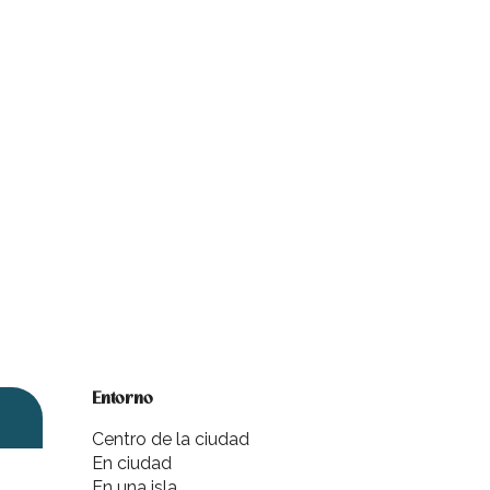
Entorno
Entorno
Centro de la ciudad
En ciudad
En una isla