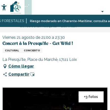
Aller
--°
au
Accessibilité
Buscar
contenu
principal
FORESTALES
Página Web
Organización
Eventos
Riesgo moderado en Charente-Maritime; consulta aquí l
Concert à la Presqu'ile - Get Wild !
–
Actividades
y
Viernes 21 agosto de 21:00 a 23:30
Ocio
Concert à la Presqu'ile - Get Wild !
CULTURAL
CONCIERTO
La Presqu'Ile, Place du Marché, 17111 Loix
Cómo llegar
Ajouter aux favoris
Compartir
+3 fotos