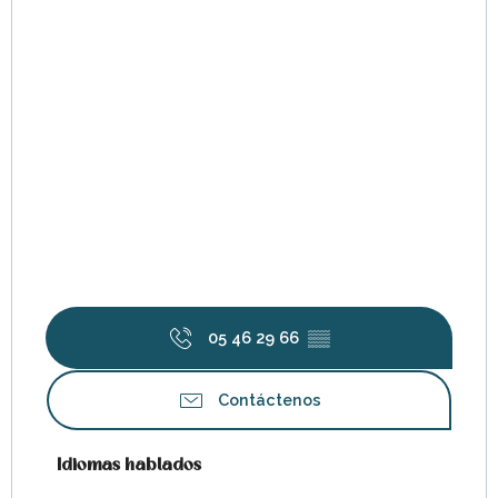
05 46 29 66
▒▒
Contáctenos
Idiomas hablados
Idiomas hablados