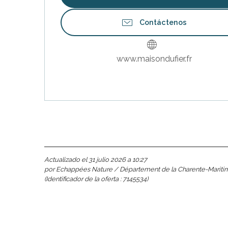
Contáctenos
www.maisondufier.fr
nas
 Ré:
ento
Actualizado el 31 julio 2026 a 10:27
por Echappées Nature / Département de la Charente-Mariti
(Identificador de la oferta :
7145534
)