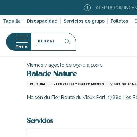
Aller
ALERTA POR INCENDIOS F
au
contenu
Taquilla
Discapacidad
Servicios de grupo
Folletos
C
principal
Buscar
Menú
Página Web
Organización – Actividades y Ocio
E
so
Viernes 7 agosto de 09:30 a 10:30
Balade Nature
CULTURAL
NATURALEZA Y ESPARCIMIENTO
VISITA GUIADA
-en-Ré
Maison du Fier, Route du Vieux Port, 17880 Les 
Bois-Plage-en-
nt-Clément-
Servicios
leines
Couarde-sur-