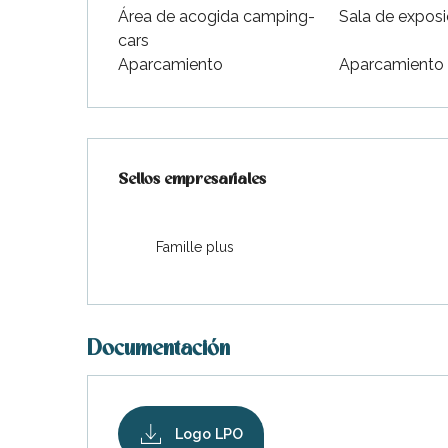
Área de acogida camping-
Sala de exposi
Flotte
cars
 Portes-en-Ré
Aparcamiento
Aparcamiento 
x
edoux-Plage
nt-Martin-de-Ré
Oferta de prestaciones
nte-Marie-de-Ré
Sellos empresariales
Sellos empresariales
Famille plus
Documentación
Logo LPO