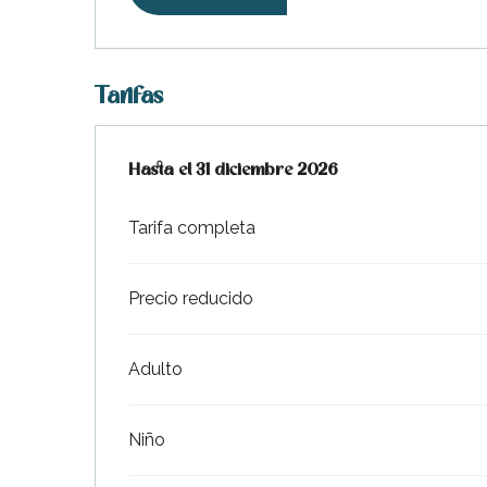
Tarifas
Desde
Hasta el
31 marzo 2021
31 diciembre 2026
hasta
31 diciembre 2026
Tarifa completa
indible
Precio reducido
Adulto
Niño