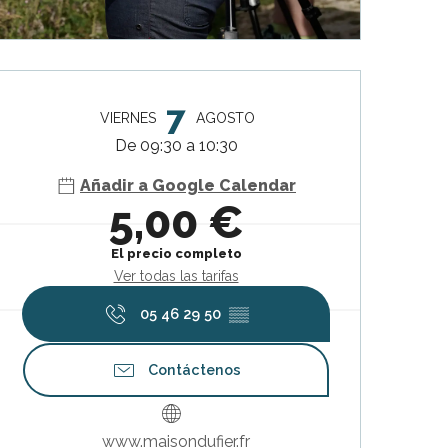
Horarios y datos de contacto
7
VIERNES
AGOSTO
De 09:30 a 10:30
Añadir a Google Calendar
5,00 €
El precio completo
Ver todas las tarifas
05 46 29 50
▒▒
Contáctenos
www.maisondufier.fr