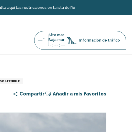
 restricciones en la isla de Ré
Alta mar
--°
Baja mar
Información de tráfico
--
--
--
:
:
 SOSTENIBLE
Ajouter aux favoris
Compartir
Añadir a mis favoritos