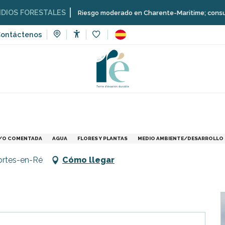
ORESTALES
Riesgo moderado en Charente-Maritime; consulta aquí las
ontáctenos
Accessibilité
Voir les favoris
ventos
Balade Nature
 Y/O COMENTADA
AGUA
FLORES Y PLANTAS
MEDIO AMBIENTE/DESARROLLO
Portes-en-Ré
Cómo llegar