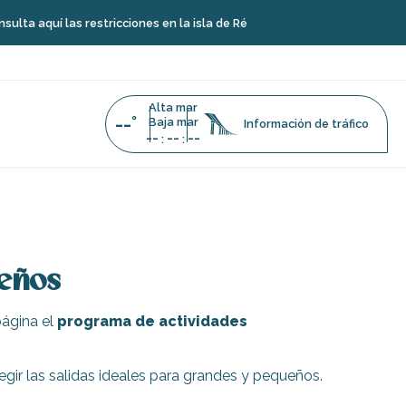
 aquí las restricciones en la isla de Ré
Alta mar
--°
Baja mar
Información de tráfico
--
--
--
:
:
ueños
página el
programa de actividades
legir las salidas ideales para grandes y pequeños.