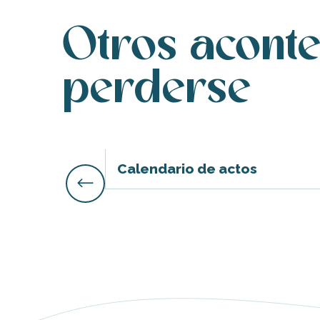
Otros acont
perderse
ble
Calendario de actos