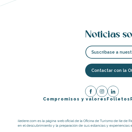
nas
 Ré:
Noticias so
ento
Suscríbase a nuest
Contactar con la O
Compromisos y valores
Folletos
iledere.com es la página web oficial de la Oficina de Turismo de Ile de R
en el descubrimiento y la preparación de sus estancias y experiencias en