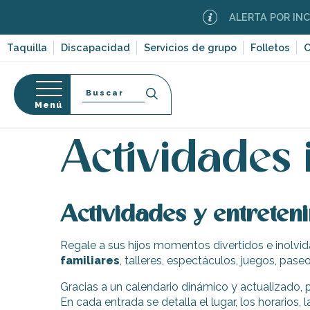
Aller
ALERTA POR INCEN
au
contenu
Taquilla
Discapacidad
Servicios de grupo
Folletos
C
principal
Buscar
Menú
Página Web
Organización – Actividades y Ocio
E
so
Actividades i
Actividades y entrete
-en-Ré
Bois-Plage-en-
Regale a sus hijos momentos divertidos e inolvida
familiares
, talleres, espectáculos, juegos, pas
nt-Clément-
leines
Gracias a un calendario dinámico y actualizado, p
Couarde-sur-
En cada entrada se detalla el lugar, los horarios, l