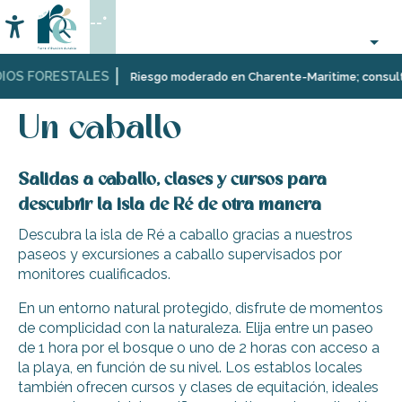
Aller
--°
au
Accessibilité
Buscar
contenu
principal
IOS FORESTALES
Página Web
Organización
Deporte
Un caballo
Riesgo moderado en Charente-Maritime; consulta a
–
y
Actividades
sensaciones
Un caballo
y
Ocio
Salidas a caballo, clases y cursos para
descubrir la isla de Ré de otra manera
Descubra la isla de Ré a caballo gracias a nuestros
paseos y excursiones a caballo supervisados por
monitores cualificados.
En un entorno natural protegido, disfrute de momentos
de complicidad con la naturaleza. Elija entre un paseo
de 1 hora por el bosque o uno de 2 horas con acceso a
la playa, en función de su nivel. Los establos locales
también ofrecen cursos y clases de equitación, ideales