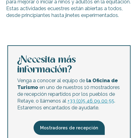
para mejorar o iniciar a niños y adultos en la equitación.
Estas actividades ecuestres están abiertas a todos,
desde principiantes hasta jinetes experimentados.
Respire avec les chevaux - Inmersión en la naturaleza y p
Cursos y prácticas en «Les Petites Écuries de Vasco»
Clases de equitación (doma, salto y campo a través) en la
Un paseo a caballo de 3 horas para conocer mejor el traba
¿Necesita más
Clases particulares de equitación en las caballerizas del 
información?
Degustación de vinos en las caballerizas del Moulin More
Clases de equitación (cross-country/salto/doma y doma) d
Venga a conocer al equipo de
la Oficina de
Paseo a caballo de 2 horas por la playa junto a las caball
Turismo
en uno de nuestros 10 mostradores
Cabalgata en el bosque por la yeguada "Les Evières".
de recepción repartidos por los pueblos de
Paseo a caballo de 1 hora por el bosque junto a las caball
Retaye, o llámenos al
+33 (0)5 46 09 00 55
.
Clases de equitación (shetland, poni, caballo) en las Écuri
Estaremos encantados de ayudarle.
Respire avec les chevaux - Equi yoga y comunicación med
Mostradores de recepción