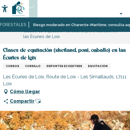
Aller
--°
au
Accessibilité
Buscar
contenu
principal
ORESTALES
Página Web
Organización
Deporte
Riesgo moderado en Charente-Maritime; consulta aquí las
Clases de equitación (shetland, poni, caballo) en
–
y
las Écuries de Loix
Actividades
sensaciones
y
Ocio
Clases de equitación (shetland, poni, caballo) en las
Écuries de Loix
CURSOS
CURSILLO
DEPORTES ECUESTRES
EQUITACIÓN
Les Écuries de Loix, Route de Loix - Les Simaillauds, 17111
Loix
Cómo llegar
Ajouter aux favoris
Compartir