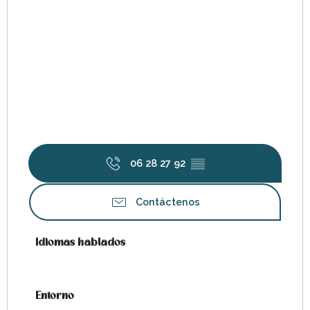
06 28 27 92
▒▒
Contáctenos
Idiomas hablados
Idiomas hablados
Entorno
Entorno