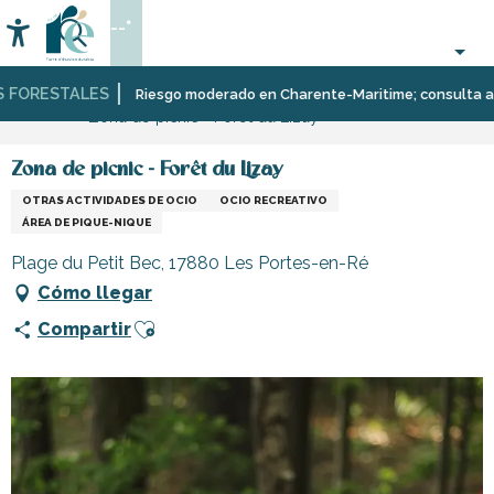
Aller
--°
au
Accessibilité
Buscar
contenu
principal
FORESTALES
Página Web
Organización
Deporte
Escuelas,
Riesgo moderado en Charente-Maritime; consulta aquí l
Zona de picnic - Forêt du Lizay
–
y
clubes,
Actividades
sensaciones
asociaciones
y
Zona de picnic - Forêt du Lizay
Ocio
OTRAS ACTIVIDADES DE OCIO
OCIO RECREATIVO
ÁREA DE PIQUE-NIQUE
Plage du Petit Bec, 17880 Les Portes-en-Ré
Cómo llegar
Ajouter aux favoris
Compartir