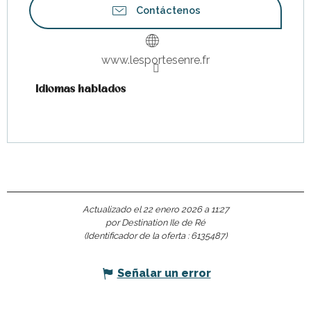
Contáctenos
www.lesportesenre.fr
Idiomas hablados
Idiomas hablados
Actualizado el 22 enero 2026 a 11:27
por Destination Ile de Ré
(Identificador de la oferta :
6135487
)
Señalar un error