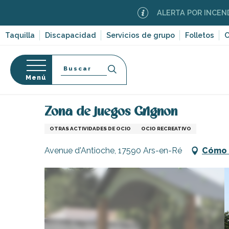
Aller
ALERTA POR INCENDIOS FORE
au
contenu
Taquilla
Discapacidad
Servicios de grupo
Folletos
C
principal
Buscar
Menú
Página Web
Organización – Actividades y Ocio
D
so
Zona de juegos Grignon
OTRAS ACTIVIDADES DE OCIO
OCIO RECREATIVO
Avenue d'Antioche, 17590 Ars-en-Ré
Cómo 
-en-Ré
Bois-Plage-en-
nt-Clément-
leines
Couarde-sur-