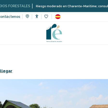
STALES
Riesgo moderado en Charente-Maritime; consulta aquí las re
ontáctenos
Accessibilité
Voir les favoris
eporte y sensaciones
Escuelas, clubes, asociaciones
Zona
llegar