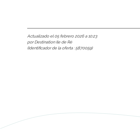
Actualizado el 05 febrero 2026 a 10:23
por Destination Ile de Ré
(Identificador de la oferta :
5870059
)
nas
 Ré:
ento