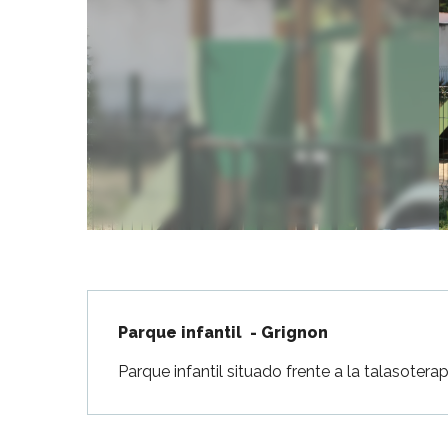
Flotte
 Portes-en-Ré
x
edoux-Plage
nt-Martin-de-Ré
nte-Marie-de-Ré
Descripción
Parque infantil  - Grignon
Parque infantil situado frente a la talasotera