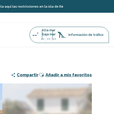
stricciones en la isla de Ré
Alta mar
--°
Baja mar
Información de tráfico
--
--
--
:
:
 de juegos Grignon
Ajouter aux favoris
Compartir
Añadir a mis favoritos