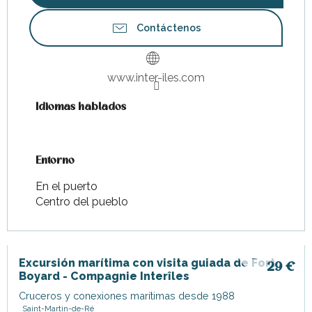
Contáctenos
www.inter-iles.com
Idiomas hablados
Idiomas hablados
Entorno
Entorno
En el puerto
Centro del pueblo
Excursión marítima con visita guiada de Fort
29
€
Boyard - Compagnie Interîles
Cruceros y conexiones marítimas desde 1988
Saint-Martin-de-Ré