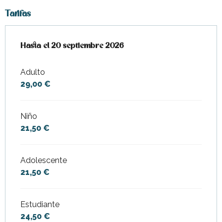
Tarifas
Desde
Hasta el
4 abril 2026
20 septiembre 2026
hasta
20 septiembre 2026
Adulto
29,00 €
Niño
21,50 €
Adolescente
21,50 €
Estudiante
24,50 €