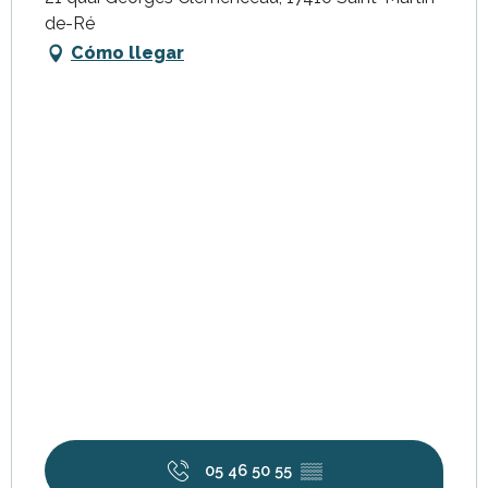
de-Ré
Cómo llegar
05 46 50 55
▒▒