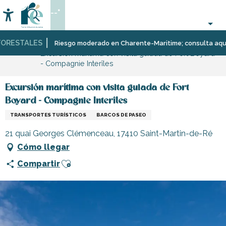
Aller
--°
au
Accessibilité
Buscar
contenu
principal
RESTALES
Página Web
Organización
Deporte
Escuelas,
Riesgo moderado en Charente-Maritime; consulta aquí las 
Excursión marítima con visita guiada de Fort Boyard
–
y
clubes,
- Compagnie Interîles
Actividades
sensaciones
asociaciones
y
Ocio
Excursión marítima con visita guiada de Fort
Boyard - Compagnie Interîles
TRANSPORTES TURÍSTICOS
BARCOS DE PASEO
21 quai Georges Clémenceau, 17410 Saint-Martin-de-Ré
Cómo llegar
Ajouter aux favoris
Compartir