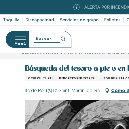
Aller
ALERTA POR INCENDIOS FORES
au
contenu
Taquilla
Discapacidad
Servicios de grupo
Folletos
C
principal
Buscar
Menú
Página Web
Organización – Actividades y Ocio
D
Búsqueda del tesoro a pie o en bicicleta en la isla de
so
Búsqueda del tesoro a pie o en b
OCIO CULTURAL
DEPORTES PEDESTRES
JUEGO DE PISTA /
-en-Ré
Île de Ré, 17410 Saint-Martin-de-Ré
Cómo l
Bois-Plage-en-
nt-Clément-
leines
Couarde-sur-