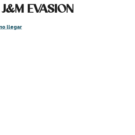
or J&M EVASION
o llegar