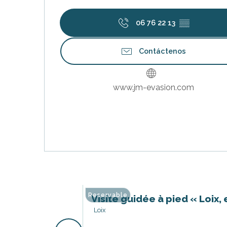
06 76 22 13
▒▒
Contáctenos
www.jm-evasion.com
Reservable
Visite guidée à pied « Loix
Loix
nas