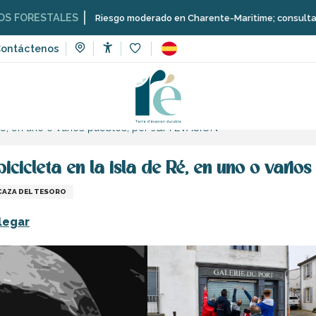
TALES
Riesgo moderado en Charente-Maritime; consulta aquí las rest
ontáctenos
Accessibilité
Voir les favoris
eporte y sensaciones
Escuelas, clubes, asociaciones
 Ré, en uno o varios pueblos, por J&M EVASION
icicleta en la isla de Ré, en uno o vari
 CAZA DEL TESORO
legar