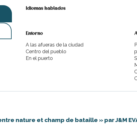
Idiomas hablados
Idiomas hablados
Entorno
Entorno
A
A
A las afueras de la ciudad
P
Centro del pueblo
p
En el puerto
S
M
C
C
, entre nature et champ de bataille » par J&M E