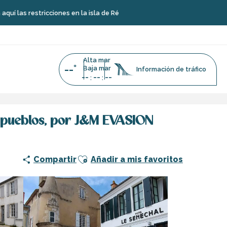
ricciones en la isla de Ré
Alta mar
--°
Baja mar
Información de tráfico
--
--
--
:
:
os pueblos, por J&M EVASION
Ajouter aux favoris
Compartir
Añadir a mis favoritos