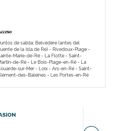
cceso
cceso
untos de salida: Belvédère (antes del
uente de la Isla de Ré) - Rivedoux-Plage -
ainte-Marie-de-Ré - La Flotte - Saint-
artin-de-Ré - Le Bois-Plage-en-Ré - La
ouarde-sur-Mer - Loix - Ars-en-Ré - Saint-
lément-des-Baleines - Les Portes-en-Ré
Reservable
VASION
Visita guiada e
Salga en bicicleta 
relatos de batallas