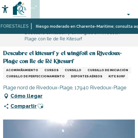
Aller
--°
au
Accessibilité
Buscar
contenu
principal
ORESTALES
Página Web
Organización
Deporte
Riesgo moderado en Charente-Maritime; consulta aquí la
Descubre el kitesurf y el wingfoil en Rivedoux-
–
y
Plage con Ile de Ré Kitesurf
Actividades
sensaciones
y
Ocio
Descubre el kitesurf y el wingfoil en Rivedoux-
Plage con Ile de Ré Kitesurf
ACOMPAÑAMIENTO
CURSOS
CURSILLO
CURSILLO DE INICIACIÓN
CURSILLO DE PERFECCIONAMIENTO
DEPORTES AÉREOS
KITE SURF
Plage nord de Rivedoux-Plage, 17940 Rivedoux-Plage
Cómo llegar
Ajouter aux favoris
Compartir