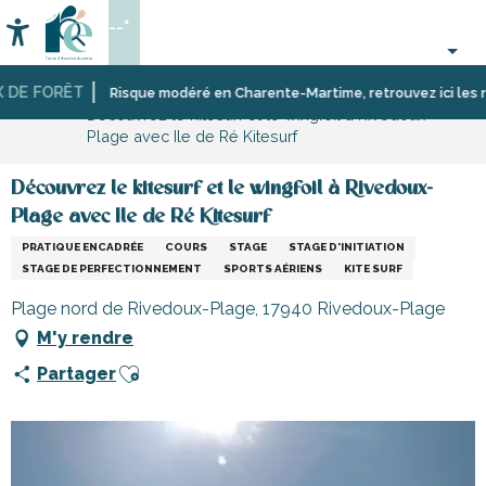
Aller
--°
au
Accessibilité
Recherche
contenu
principal
DE FORÊT
Accueil
Activités,
Sport
Risque modéré en Charente-Martime, retrouvez ici les restr
Découvrez le kitesurf et le wingfoil à Rivedoux-
loisirs,
et
Plage avec Ile de Ré Kitesurf
cours
sensation
et
découverte
Découvrez le kitesurf et le wingfoil à Rivedoux-
Plage avec Ile de Ré Kitesurf
PRATIQUE ENCADRÉE
COURS
STAGE
STAGE D'INITIATION
STAGE DE PERFECTIONNEMENT
SPORTS AÉRIENS
KITE SURF
Plage nord de Rivedoux-Plage, 17940 Rivedoux-Plage
M'y rendre
Ajouter aux favoris
Partager