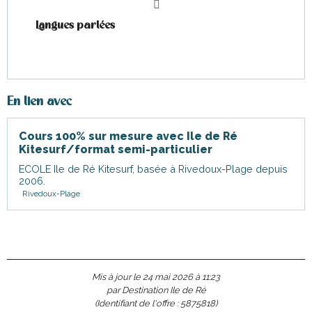
Langues parlées
Langues parlées
En lien avec
Cours 100% sur mesure avec Ile de Ré
Kitesurf/format semi-particulier
ECOLE Ile de Ré Kitesurf, basée à Rivedoux-Plage depuis
2006.
Rivedoux-Plage
Mis à jour le 24 mai 2026 à 11:23
par Destination Ile de Ré
(Identifiant de l'offre :
5875818
)