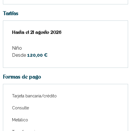
Tarifas
Desde
Hasta el
6 julio 2026
21 agosto 2026
hasta
21 agosto 2026
Niño
Desde
120,00 €
Formas de pago
Tarjeta bancaria/crédito
Consulte
Metálico