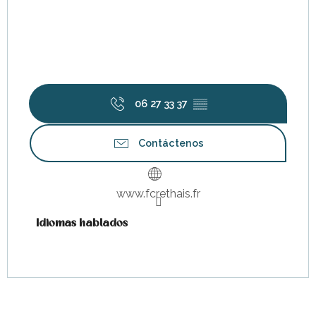
06 27 33 37
▒▒
Contáctenos
www.fcrethais.fr
Idiomas hablados
Idiomas hablados