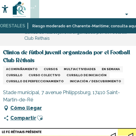
Aller
--°
au
Accessibilité
Buscar
contenu
principal
RESTALES
Página Web
Organización
Riesgo moderado en Charente-Maritime; consulta aquí las 
Clínica de fútbol juvenil organizada por el Football
–
Club Réthais
Actividades
y
Ocio
Clínica de fútbol juvenil organizada por el Football
Club Réthais
ACOMPAÑAMIENTO
CURSOS
MULTIACTIVIDADES
EN SEMANA
CURSILLO
CURSO COLECTIVO
CURSILLO DE INICIACIÓN
CURSILLO DE PERFECCIONAMIENTO
INICIACIÓN / DESCUBRIMIENTO
Stade municipal, 7 avenue Philippsburg, 17410 Saint-
Martin-de-Ré
Cómo llegar
Ajouter aux favoris
Compartir