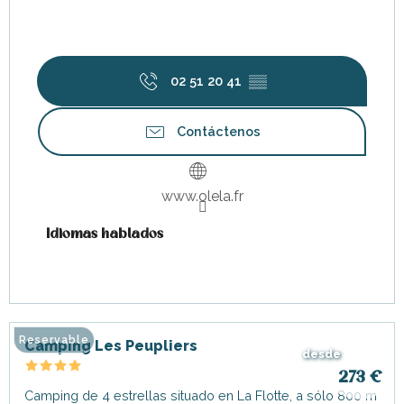
02 51 20 41
▒▒
Contáctenos
www.olela.fr
Idiomas hablados
Idiomas hablados
Reservable
Camping Les Peupliers
desde
273
€
Camping de 4 estrellas situado en La Flotte, a sólo 800 m