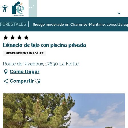
Aller
--°
au
Accessibilité
Buscar
contenu
principal
ORESTALES
Página Web
Estancia de lujo con piscina privada
Riesgo moderado en Charente-Maritime; consulta aquí las
Estancia de lujo con piscina privada
HÉBERGEMENT INSOLITE
Route de Rivedoux, 17630 La Flotte
Cómo llegar
Ajouter aux favoris
Compartir