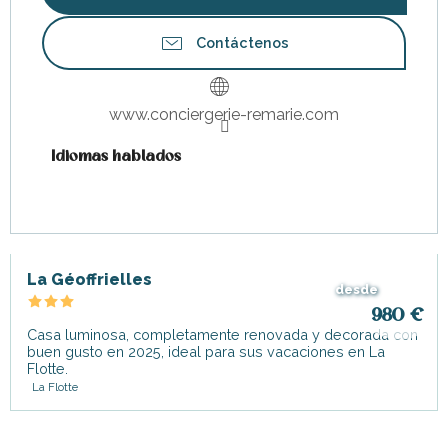
Contáctenos
www.conciergerie-remarie.com
Idiomas hablados
Idiomas hablados
La Géoffrielles
desde
980
€
Casa luminosa, completamente renovada y decorada con
buen gusto en 2025, ideal para sus vacaciones en La
Flotte.
La Flotte