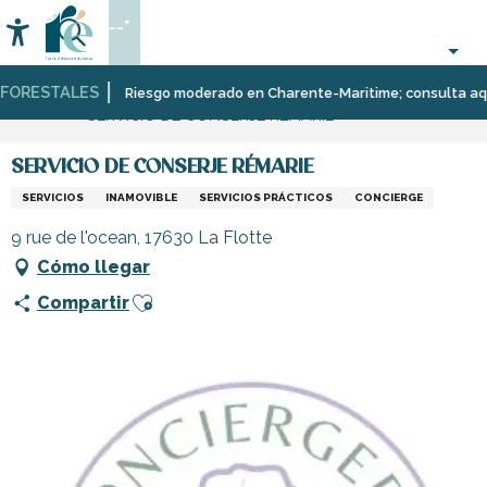
Aller
--°
au
Accessibilité
Buscar
contenu
principal
ORESTALES
Página Web
Infórmese
Tiendas
Tiendas
Riesgo moderado en Charente-Maritime; consulta aquí la
SERVICIO DE CONSERJE RÉMARIE
y
y
comercios
artesanos
SERVICIO DE CONSERJE RÉMARIE
SERVICIOS
INAMOVIBLE
SERVICIOS PRÁCTICOS
CONCIERGE
9 rue de l'ocean, 17630 La Flotte
Cómo llegar
Ajouter aux favoris
Compartir