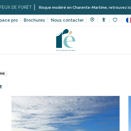
 FORÊT
Risque modéré en Charente-Martime, retrouvez ici les restric
pace pro
Brochures
Nous contacter
Accessibilit
Voir les 
ices
Commerces et artisans de l’île de Ré
CONCIERGERIE R
RIE
e