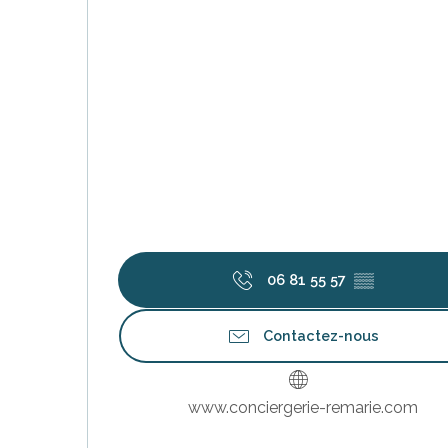
erver
ne
site
idée
06 81 55 57
▒▒
Contactez-nous
www.conciergerie-remarie.com