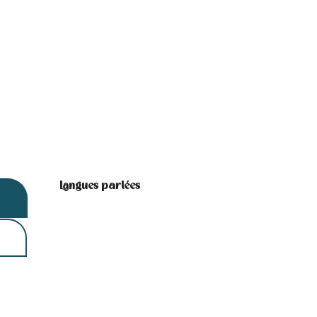
Langues parlées
Langues parlées