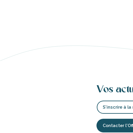
s
ns
ents
les
Vos act
tion
S'inscrire à la
Contacter l'Of