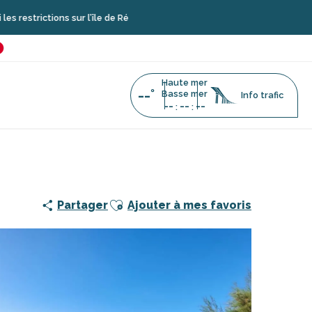
tions sur l’île de Ré
é
favoris
Haute mer
--°
Basse mer
Info trafic
--
--
--
:
:
ÉMARIE
Ajouter aux favoris
Partager
Ajouter à mes favoris