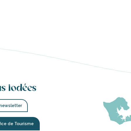
us iodées
 newsletter
fice de Tourisme