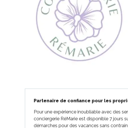
-en-Ré
Bois-Plage-en-
nt-Clément-
aleines
Couarde-sur-
Flotte
 Portes-en-Ré
x
Description
edoux-Plage
Partenaire de confiance pour les propri
nt-Martin-de-Ré
Pour une expérience inoubliable avec des ser
nte-Marie-de-Ré
conciergerie RéMarie est disponible 7 jours s
démarches pour des vacances sans contrainte