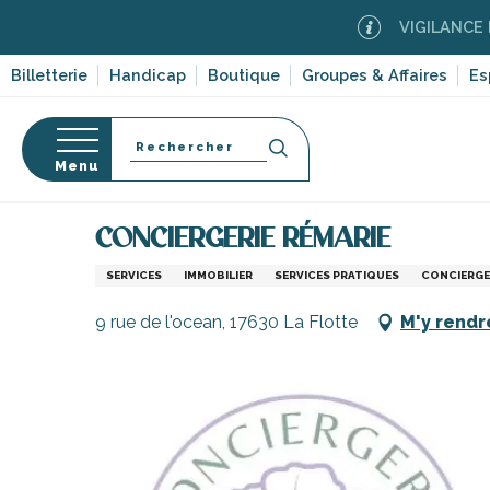
Aller
VIGILANCE FEUX DE
au
contenu
Billetterie
Handicap
Boutique
Groupes & Affaires
Es
principal
Recherche
Menu
Accueil
S’informer
Commerces, shopping et serv
CONCIERGERIE RÉMARIE
s
SERVICES
IMMOBILIER
SERVICES PRATIQUES
CONCIERGE
9 rue de l'ocean, 17630 La Flotte
M'y rendr