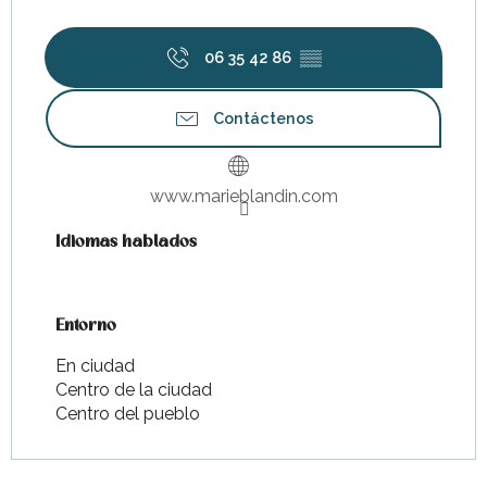
06 35 42 86
▒▒
Contáctenos
www.marieblandin.com
Idiomas hablados
Idiomas hablados
Entorno
Entorno
En ciudad
Centro de la ciudad
Centro del pueblo