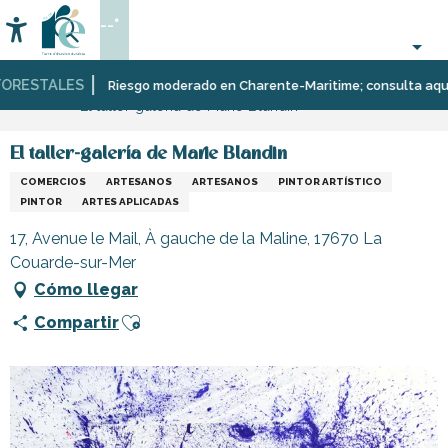
Aller
--°
au
Accessibilité
Buscar
contenu
principal
RESTALES
Página Web
Infórmese
Tiendas
Riesgo moderado en Charente-Maritime; consulta aquí las 
El taller-galería de Marie Blandin
y
comercios
El taller-galería de Marie Blandin
COMERCIOS
ARTESANOS
ARTESANOS
PINTOR ARTÍSTICO
PINTOR
ARTES APLICADAS
17, Avenue le Mail, À gauche de la Maline, 17670 La
Couarde-sur-Mer
Cómo llegar
Ajouter aux favoris
Compartir