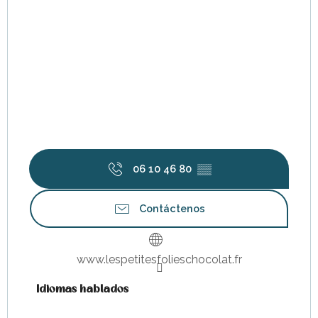
06 10 46 80
▒▒
Contáctenos
www.lespetitesfolieschocolat.fr
Idiomas hablados
Idiomas hablados