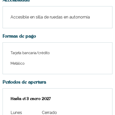
Accesibilidad
Accesible en silla de ruedas en autonomía
Formas de pago
Tarjeta bancaria/crédito
Metálico
Periodos de apertura
Del
Hasta el
13 febrero 2026
3 enero 2027
al
3 enero 2027
Lunes
Cerrado