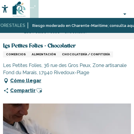
Aller
--°
au
Accessibilité
Buscar
contenu
principal
RESTALES
Página Web
Infórmese
Tiendas
Riesgo moderado en Charente-Maritime; consulta aquí las 
Les Petites Folies - Chocolatier
y
comercios
Les Petites Folies - Chocolatier
COMERCIOS
ALIMENTACIÓN
CHOCOLATERÍA / CONFITERÍA
Les Petites Folies, 36 rue des Gros Peux, Zone artisanale
Fond du Marais, 17940 Rivedoux-Plage
Cómo llegar
Ajouter aux favoris
Compartir