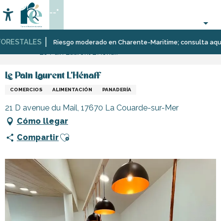
Aller
--°
au
Accessibilité
Buscar
contenu
principal
RESTALES
Página Web
Infórmese
Tiendas
Riesgo moderado en Charente-Maritime; consulta aquí las 
Le Pain Laurent L'Hénaff
y
comercios
Le Pain Laurent L'Hénaff
COMERCIOS
ALIMENTACIÓN
PANADERÍA
21 D avenue du Mail, 17670 La Couarde-sur-Mer
Cómo llegar
Ajouter aux favoris
Compartir