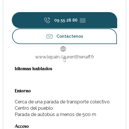
09 55 28 86
▒▒
Contáctenos
www.lepain-laurentlhenaff.fr
Idiomas hablados
Idiomas hablados
Entorno
Entorno
Cerca de una parada de transporte colectivo
Centro del pueblo
Parada de autobús a menos de 500 m
Acceso
Acceso