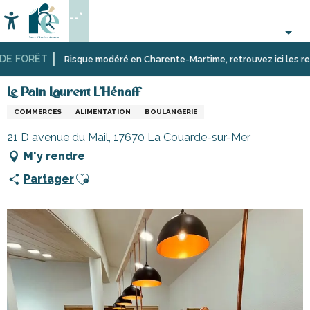
Aller
--°
au
Accessibilité
Recherche
contenu
principal
 FORÊT
Accueil
S’informer
Commerces,
Le Pain Laurent L'Hénaff
Risque modéré en Charente-Martime, retrouvez ici les restric
shopping
et
Le Pain Laurent L'Hénaff
services
COMMERCES
ALIMENTATION
BOULANGERIE
21 D avenue du Mail, 17670 La Couarde-sur-Mer
M'y rendre
Ajouter aux favoris
Partager