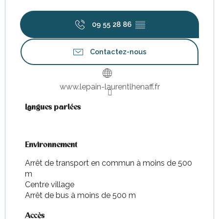
09 55 28 86
▒▒
Contactez-nous
www.lepain-laurentlhenaff.fr
Langues parlées
Langues parlées
Environnement
Environnement
Arrêt de transport en commun à moins de 500
m
Centre village
Arrêt de bus à moins de 500 m
Accès
Accès