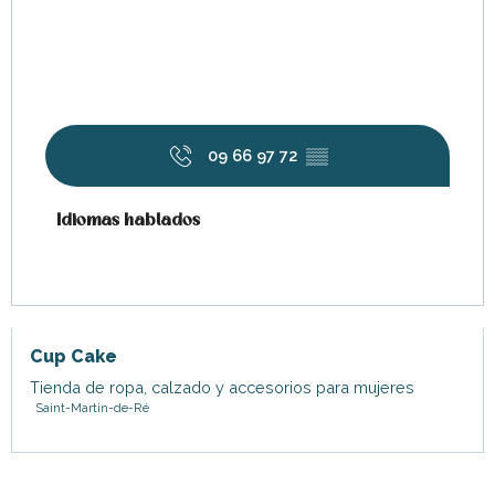
09 66 97 72
▒▒
Idiomas hablados
Idiomas hablados
Cup Cake
Tienda de ropa, calzado y accesorios para mujeres
Saint-Martin-de-Ré