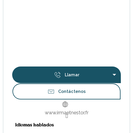
Llamar
Contáctenos
www.irmaetnestor.fr
Idiomas hablados
Idiomas hablados