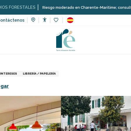
STALES
Riesgo moderado en Charente-Maritime; consulta aquí las re
ontáctenos
Accessibilité
Voir les favoris
Concept store Octopus
INTERESES
LIBRERÍA / PAPELERÌA
egar