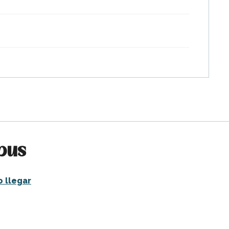
pus
 llegar