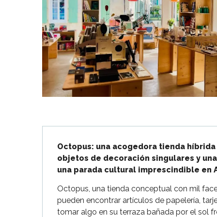
Flotte
 Portes-en-Ré
x
edoux-Plage
nt-Martin-de-Ré
nte-Marie-de-Ré
Descripción
Octopus: una acogedora tienda híbrida 
objetos de decoración singulares y una 
una parada cultural imprescindible en 
Octopus, una tienda conceptual con mil facet
pueden encontrar artículos de papelería, tarje
tomar algo en su terraza bañada por el sol 