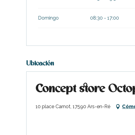
Domingo
08:30 - 17:00
Ubicación
Concept store Octo
10 place Carnot, 17590 Ars-en-Ré
Cómo
ble