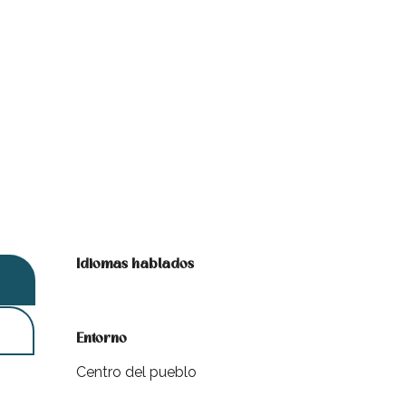
Idiomas hablados
Idiomas hablados
Entorno
Entorno
Centro del pueblo