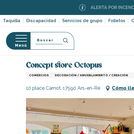
Aller
ALERTA POR INCENDIOS FORE
au
contenu
Taquilla
Discapacidad
Servicios de grupo
Folletos
C
principal
Buscar
Menú
Página Web
Infórmese
Tiendas y comercios
so
Concept store Octopus
COMERCIOS
DECORACIÓN / AMUEBLAMIENTO / CREACIÓN
10 place Carnot, 17590 Ars-en-Ré
Cómo ll
-en-Ré
Bois-Plage-en-
nt-Clément-
leines
Couarde-sur-