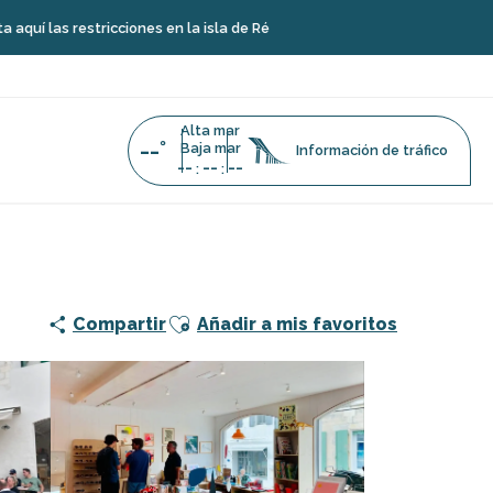
stricciones en la isla de Ré
Alta mar
--°
Baja mar
Información de tráfico
--
--
--
:
:
Ajouter aux favoris
Compartir
Añadir a mis favoritos