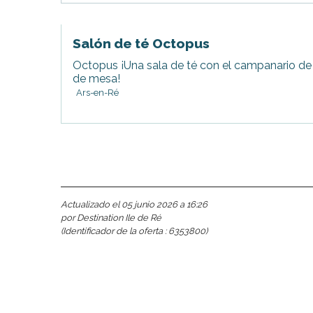
Salón de té Octopus
Octopus ¡Una sala de té con el campanario d
de mesa!
Ars-en-Ré
nas
 Ré:
ento
Actualizado el 05 junio 2026 a 16:26
por Destination Ile de Ré
(Identificador de la oferta :
6353800
)