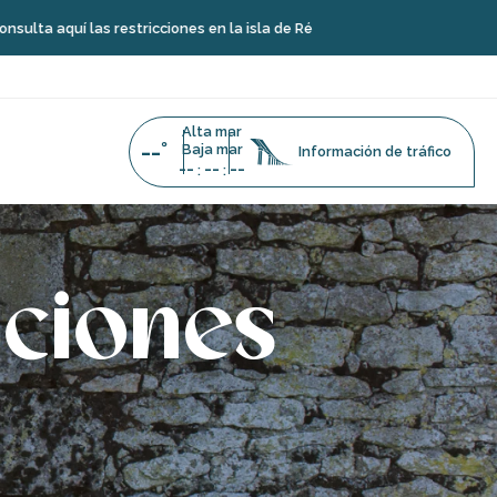
quí las restricciones en la isla de Ré
Alta mar
--°
Baja mar
Información de tráfico
--
--
--
:
:
aciones