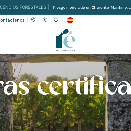
IOS FORESTALES
Riesgo moderado en Charente-Maritime; consulta a
ontáctenos
Accessibilité
Voir les favoris
as certific