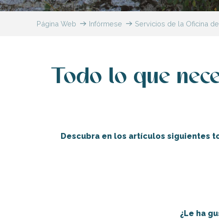
Flotte
Página Web
Infórmese
Servicios de la Oficina d
 Portes-en-Ré
x
edoux-Plage
nt-Martin-de-Ré
Todo lo que nece
nte-Marie-de-Ré
indible
Descubra en los artículos siguientes to
Destino Familia Plus
La etiqueta «Desti
¿Le ha gu