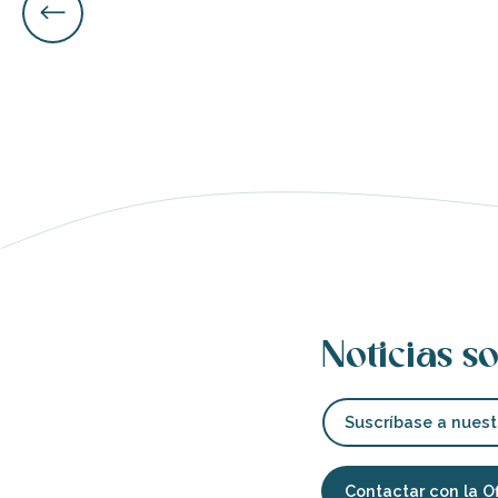
nas
 Ré:
ento
Noticias so
Suscríbase a nuest
Contactar con la O