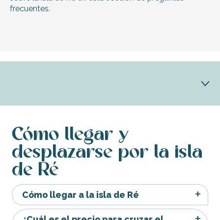
frecuentes.
Cómo llegar y desplazarse
Cómo llegar y
desplazarse por la isla
Consejos para las vacaciones
de Ré
Folletos
Servicios
Cómo llegar a la isla de Ré
Vacaciones para todos
¿Cuál es el precio para cruzar el