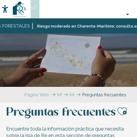
Aller
--°
au
Accessibilité
Buscar
contenu
principal
FORESTALES
Riesgo moderado en Charente-Maritime; consulta aquí la
Página Web
Infórmese
Información
Preguntas frecuentes
local
y
Preguntas frecuentes
práctica
Ajo
Encuentre toda la información práctica que necesita
sobre la isla de Ré en esta sección de preguntas