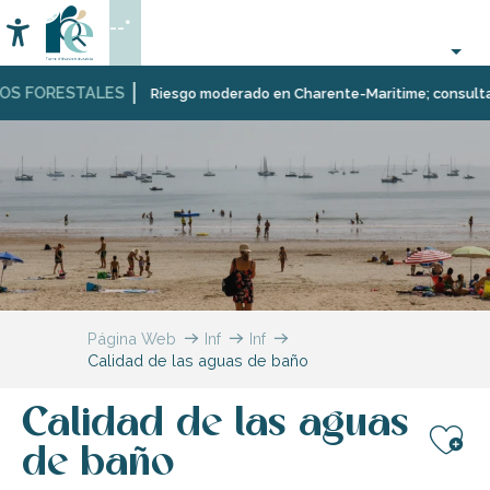
Aller
--°
au
Accessibilité
Buscar
contenu
principal
S FORESTALES
Riesgo moderado en Charente-Maritime; consulta aqu
Página Web
Infórmese
Información
Calidad de las aguas de baño
local
y
práctica
Calidad de las aguas
de baño
Aj