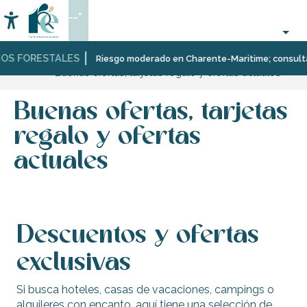
Aller
--°
au
Accessibilité
Buscar
contenu
principal
OS FORESTALES
Página Web
Estancia
Riesgo moderado en Charente-Maritime; consulta aq
Buenas ofertas, tarjetas regalo y ofertas actuales
Buenas ofertas, tarjetas
regalo y ofertas
actuales
Descuentos y ofertas
exclusivas
Si busca hoteles, casas de vacaciones, campings o
alquileres con encanto, aquí tiene una selección de