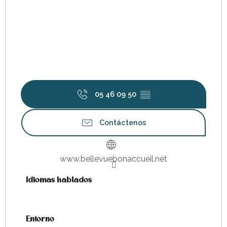
05 46 09 50
▒▒
Contáctenos
www.bellevuebonaccueil.net
Idiomas hablados
Idiomas hablados
Entorno
Entorno