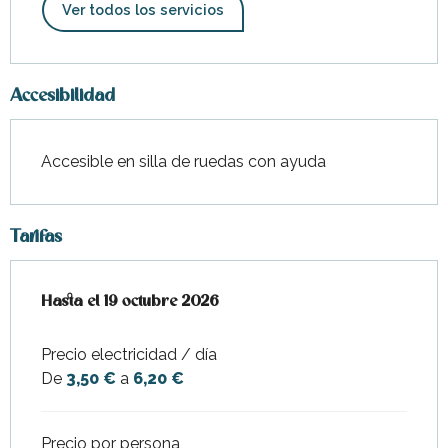
Ver todos los servicios
Accesibilidad
Accesible en silla de ruedas con ayuda
Tarifas
Desde
Hasta el
4 abril 2026
19 octubre 2026
hasta
19 octubre 2026
Precio electricidad / día
De
3,50 €
a
6,20 €
Precio por persona