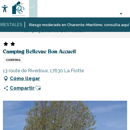
Aller
--°
au
Accessibilité
Buscar
contenu
principal
STALES
Página Web
Estancia
Alojamiento
Campings
Riesgo moderado en Charente-Maritime; consulta aquí las re
Camping Bellevue Bon Accueil
Camping Bellevue Bon Accueil
CAMPING
13 route de Rivedoux, 17630 La Flotte
Cómo llegar
Ajouter aux favoris
Compartir