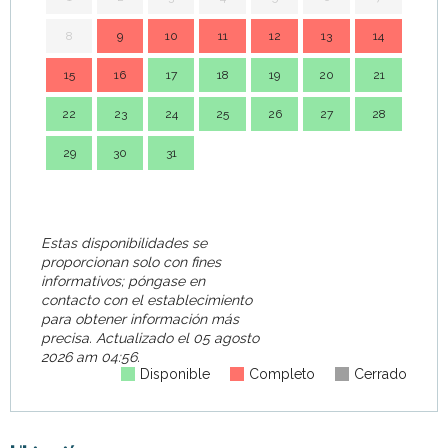
8
9
10
11
12
13
14
7
15
16
17
18
19
20
21
14
22
23
24
25
26
27
28
21
29
30
31
28
Estas disponibilidades se
proporcionan solo con fines
informativos; póngase en
contacto con el establecimiento
para obtener información más
precisa.
Actualizado el
05 agosto
2026 am 04:56.
Disponible
Completo
Cerrado