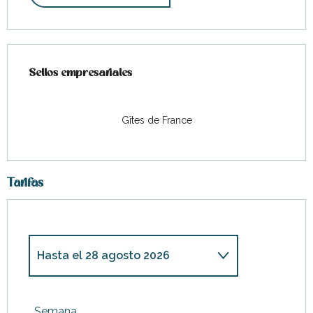
Oferta de prestaciones
Sellos empresariales
Sellos empresariales
Gîtes de France
Tarifas
Hasta el
28 agosto 2026
Desde
20 diciembre
2025
hasta
2 enero 2026
Semana