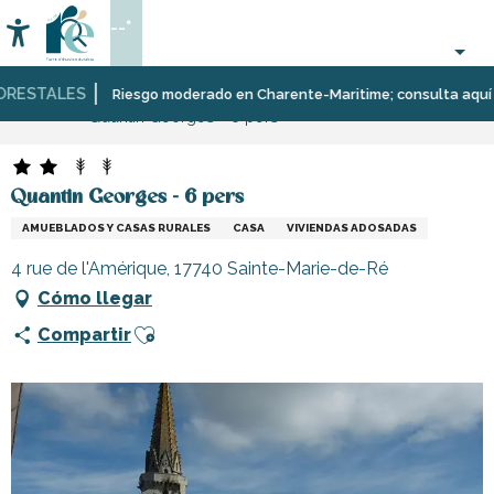
Aller
--°
au
Accessibilité
Buscar
contenu
principal
ESTALES
Página Web
Estancia
Alojamiento
Alquileres
Riesgo moderado en Charente-Maritime; consulta aquí las r
Quantin Georges - 6 pers
de
vacaciones
Quantin Georges - 6 pers
AMUEBLADOS Y CASAS RURALES
CASA
VIVIENDAS ADOSADAS
4 rue de l'Amérique, 17740 Sainte-Marie-de-Ré
Cómo llegar
Ajouter aux favoris
Compartir