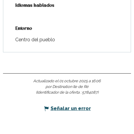
Idiomas hablados
Idiomas hablados
Entorno
Entorno
Centro del pueblo
Actualizado el 01 octubre 2025 a 16:06
por Destination Ile de Ré
(Identificador de la oferta :
5784087
)
Señalar un error