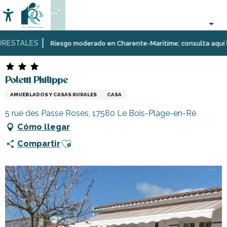
Aller
--°
au
Accessibilité
Buscar
contenu
principal
ESTALES
Página Web
Estancia
Alojamiento
Alquileres
Poletti Philippe
Riesgo moderado en Charente-Maritime; consulta aquí las re
de
vacaciones
Poletti Philippe
AMUEBLADOS Y CASAS RURALES
CASA
5 rue des Passe Roses, 17580 Le Bois-Plage-en-Ré
Cómo llegar
Ajouter aux favoris
Compartir