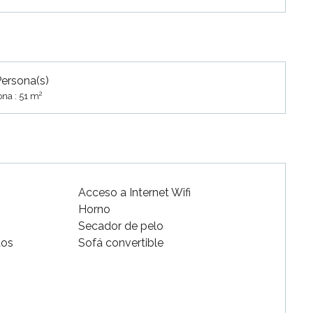
Persona(s)
2
na : 51 m
Acceso a Internet Wifi
Horno
Secador de pelo
dos
Sofá convertible