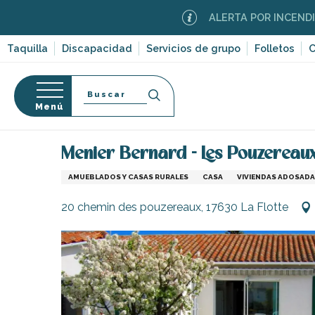
Aller
ALERTA POR INCENDIOS FORES
au
contenu
Taquilla
Discapacidad
Servicios de grupo
Folletos
C
principal
Buscar
Menú
Página Web
Estancia
Alojamiento
Alquileres 
so
Menier Bernard - Les Pouzereau
AMUEBLADOS Y CASAS RURALES
CASA
VIVIENDAS ADOSAD
20 chemin des pouzereaux, 17630 La Flotte
-en-Ré
Bois-Plage-en-
nt-Clément-
leines
Couarde-sur-