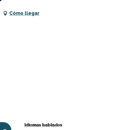
Cómo llegar
Idiomas hablados
Idiomas hablados