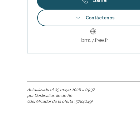
Llamar
Contáctenos
nas
 Ré:
ento
bm17.free.fr
Actualizado el 05 mayo 2026 a 09:37
por Destination Ile de Ré
(Identificador de la oferta :
5784049
)