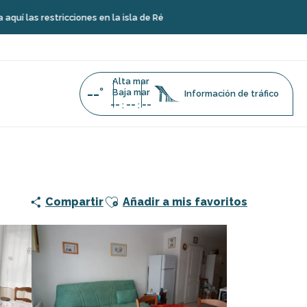
ricciones en la isla de Ré
Alta mar
--°
Baja mar
Información de tráfico
--
--
--
:
:
Ajouter aux favoris
Compartir
Añadir a mis favoritos