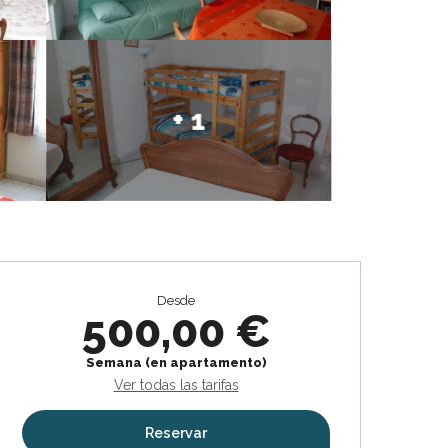
+ 1
Horarios y datos de contacto
Desde
500,00 €
Semana (en apartamento)
Ver todas las tarifas
Reservar