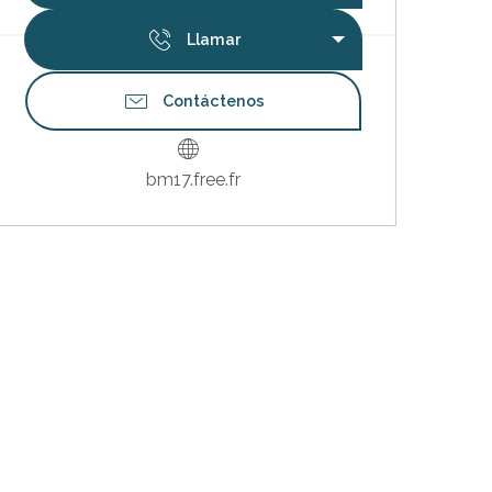
Llamar
Contáctenos
bm17.free.fr