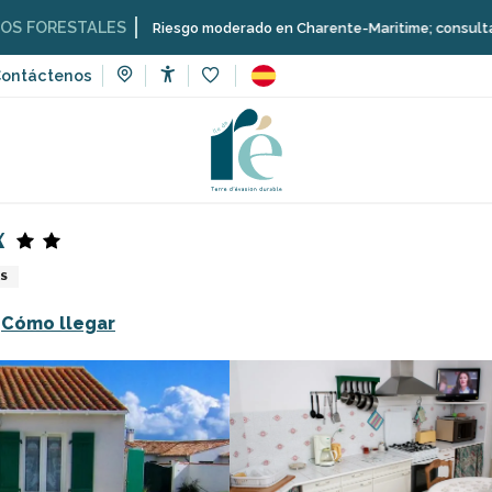
TALES
Riesgo moderado en Charente-Maritime; consulta aquí las rest
ontáctenos
Accessibilité
Voir les favoris
de vacaciones
Menier Bernard - Les Pouzereaux
x
AS
Cómo llegar