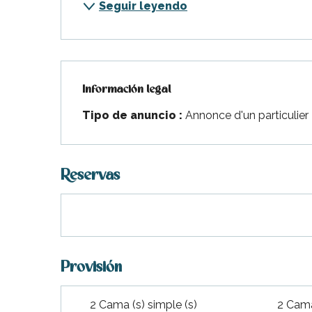
Seguir leyendo
Información legal
Información legal
Tipo de anuncio :
Annonce d'un particulier
Reservas
Provisión
indible
2 Cama (s) simple (s)
2 Cama