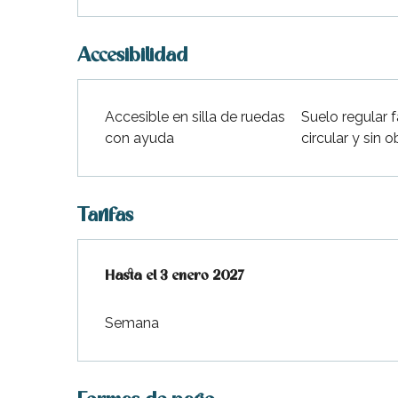
Accesibilidad
Accesible en silla de ruedas
Suelo regular f
con ayuda
circular y sin 
Tarifas
Desde
Hasta el
1 enero 2026
3 enero 2027
hasta
3 enero 2027
Semana