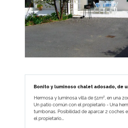
Flotte
 Portes-en-Ré
x
edoux-Plage
nt-Martin-de-Ré
nte-Marie-de-Ré
Descripción
Bonito y luminoso chalet adosado, de un
Hermosa y luminosa villa de 51m², en una zon
Un patio común con el propietario - Una herm
tumbonas. Posibilidad de aparcar 2 coches e
el propietario...